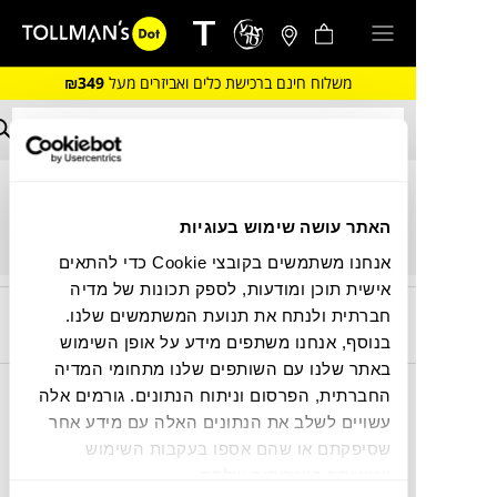
משלוח חינם ברכישת כלים ואביזרים מעל
₪349
סל הקניות שלך ריק כרגע.
האתר עושה שימוש בעוגיות
אנחנו משתמשים בקובצי Cookie כדי להתאים
אישית תוכן ומודעות, לספק תכונות של מדיה
קריירה בטולמנ’ס!
חברתית ולנתח את תנועת המשתמשים שלנו.
אנחנו מחפשים אתכן.ם,
הצטרפו
בנוסף, אנחנו משתפים מידע על אופן השימוש
באתר שלנו עם השותפים שלנו מתחומי המדיה
החברתית, הפרסום וניתוח הנתונים. גורמים אלה
עוד לא נרשמת לניוזלטר
עשויים לשלב את הנתונים האלה עם מידע אחר
שלנו?!
שסיפקתם או שהם אספו בעקבות השימוש
שעשיתם בשירותים שלהם.
כל מה שצריך כדי לדעת ראשונ.ה