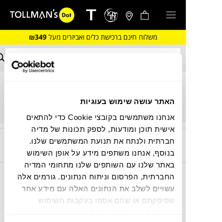
משלוח חינם ברכישת כלים ואביזרים מעל
₪349
סל הקניות שלך ריק כרגע.
האתר עושה שימוש בעוגיות
אנחנו משתמשים בקובצי Cookie כדי להתאים
אישית תוכן ומודעות, לספק תכונות של מדיה
קריירה בטולמנ’ס!
חברתית ולנתח את תנועת המשתמשים שלנו.
אנחנו מחפשים אתכן.ם,
הצטרפו
בנוסף, אנחנו משתפים מידע על אופן השימוש
באתר שלנו עם השותפים שלנו מתחומי המדיה
החברתית, הפרסום וניתוח הנתונים. גורמים אלה
עוד לא נרשמת לניוזלטר
עשויים לשלב את הנתונים האלה עם מידע אחר
שלנו?!
שסיפקתם או שהם אספו בעקבות השימוש
שעשיתם בשירותים שלהם.
כל מה שצריך כדי לדעת ראשונ.ה