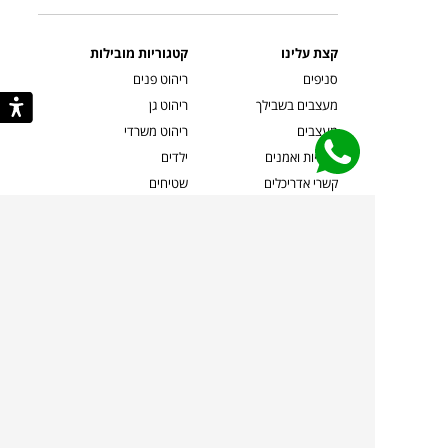
קצת עלינו
קטגוריות מובילות
סניפים
ריהוט פנים
מעצבים בשבילך
ריהוט גן
מעצבים
ריהוט משרדי
אמניות ואמנים
ילדים
קשרי אדריכלים
שטיחים
שוברים
אביזרים והלבשת הבית
צרו קשר
תאורה
משלוחים והחזרות
ספות לסלון
שואלים אותנו
שולחנות קפה
שרות ב-
פינות אוכל
תקנון אתר
מדיניות פרטיות
מדיניות עוגיות/Cookies
מדיניות מצלמות
ביטול עסקה