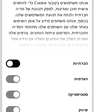
אנחנו משתמשים בקובצי Cookie כדי להתאים
אישית תוכן ומודעות, לספק תכונות של מדיה
חברתית ולנתח את תנועת המשתמשים שלנו.
צבעים
בנוסף, אנחנו משתפים מידע על אופן השימוש
באתר שלנו עם השותפים שלנו מתחומי המדיה
החברתית, הפרסום וניתוח הנתונים. גורמים אלה
עשויים לשלב את הנתונים האלה עם מידע אחר
שסיפקתם או שהם אספו בעקבות השימוש
שעשיתם בשירותים שלהם.
סדרת The Guest היא יוזמה של המעצב
הספרדי Jaime Hayon, שהושקה בשנת 2012.
בחירת
הרעיון היה ליצור דמות פורצלן ניטרלית
הכרחיות
הסכמה
שתשמש קנבס לבן לפרשנות של אמנים מכל
העולם. כל פסלון מיוצר בעבודת יד בסדנאות של
העדפות
המותג LLADRÓ בוולנסיה, ומשלב בין מסורת
הקרמיקה הספרדית לעיצוב עכשווי. התוצאה
היא אוסף מרתק של פסלונים ייחודיים,
סטטיסטיקה
שמשלבים הומור, פנטזיה וחדשנות, והפכו
לפריטי אספנות נחשקים.
שיווק