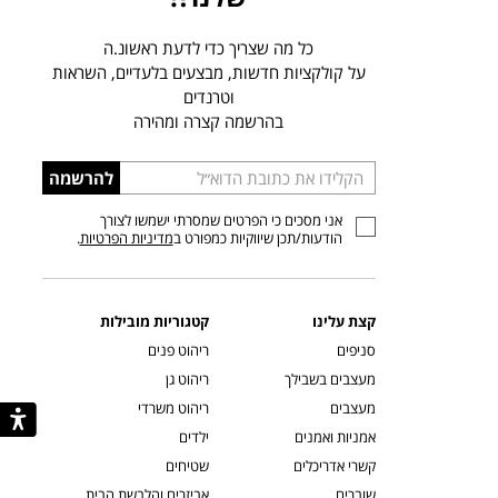
כל מה שצריך כדי לדעת ראשונ.ה
על קולקציות חדשות, מבצעים בלעדיים, השראות
וטרנדים
בהרשמה קצרה ומהירה
הכניסו
להרשמה
כתובת
אני מסכים כי הפרטים שמסרתי ישמשו לצורך
דוא”ל
הודעות/תכן שיווקיות כמפורט ב
מדיניות הפרטיות
.
קצת עלינו
קטגוריות מובילות
סניפים
ריהוט פנים
מעצבים בשבילך
ריהוט גן
מעצבים
ריהוט משרדי
אמניות ואמנים
ילדים
קשרי אדריכלים
שטיחים
שוברים
אביזרים והלבשת הבית