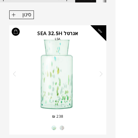
סינון
NEW
אגרטל SEA 32.5H
LSA
₪
238