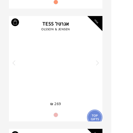
NEW
אגרטל TESS
OLSSON & JENSEN
₪
269
TOP
GIFTS