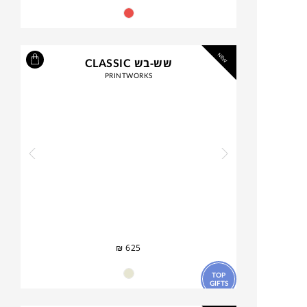
NEW
שש-בש CLASSIC
PRINTWORKS
₪
625
TOP
GIFTS