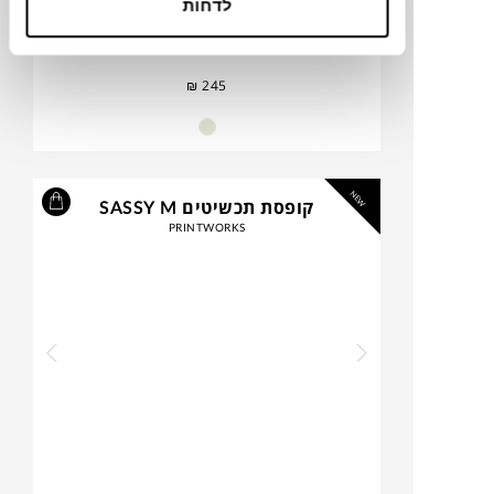
לדחות
₪
245
NEW
קופסת תכשיטים SASSY M
PRINTWORKS