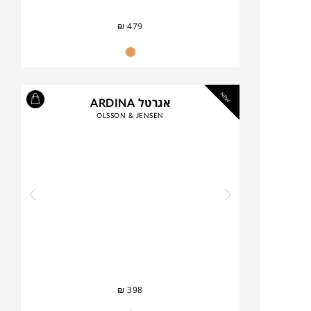
₪
479
NEW
אגרטל ARDINA
OLSSON & JENSEN
₪
398