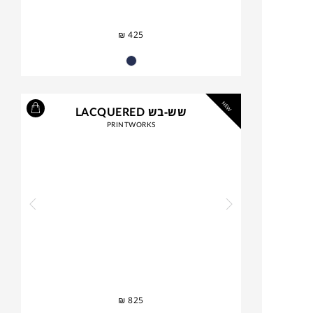
₪
425
NEW
שש-בש LACQUERED
PRINTWORKS
₪
825