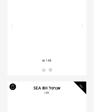
₪
148
NEW
אגרטל SEA 8H
LSA