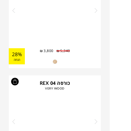
₪
3,800
₪
5,340
28%
הנחה
כורסה REX 04
VERY WOOD