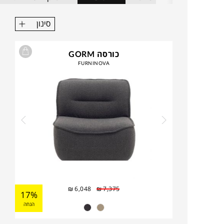
שיקפיצו, ירימו יפתחו ויסגרו לכם כל פינה.
סינון
כורסה GORM
FURNINOVA
₪
6,048
₪
7,375
17%
הנחה