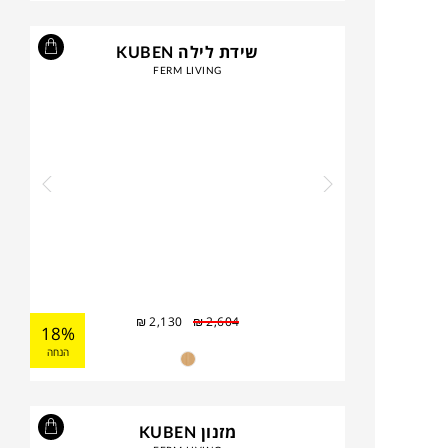
שידת לילה KUBEN
FERM LIVING
₪
2,130
₪
2,604
18%
הנחה
מזנון KUBEN