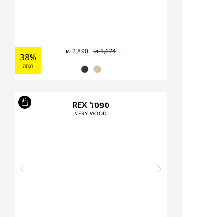
₪
2,890
₪
4,674
38%
הנחה
ספסל REX
VERY WOOD