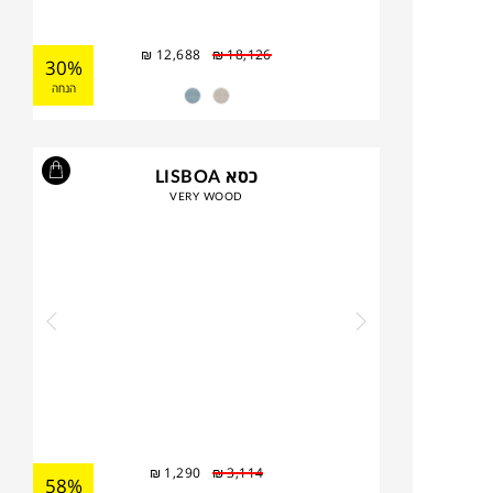
₪
12,688
₪
18,126
30%
הנחה
כסא LISBOA
VERY WOOD
₪
1,290
₪
3,114
58%