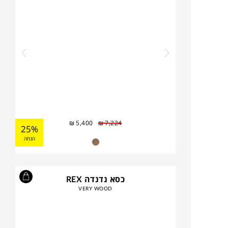
₪
5,400
₪
7,224
25%
הנחה
כסא נדנדה REX
VERY WOOD