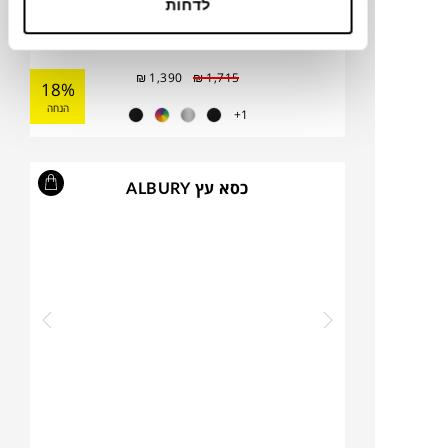
לדחות
₪
1,390
₪
1,715
18%
הנחה
1+
כסא עץ ALBURY