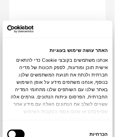
האתר עושה שימוש בעוגיות
אנחנו משתמשים בקובצי Cookie כדי להתאים
₪
1,290
₪
2,075
אישית תוכן ומודעות, לספק תכונות של מדיה
37%
חברתית ולנתח את תנועת המשתמשים שלנו.
הנחה
1+
בנוסף, אנחנו משתפים מידע על אופן השימוש
באתר שלנו עם השותפים שלנו מתחומי המדיה
החברתית, הפרסום וניתוח הנתונים. גורמים אלה
כורסה HAVANNA SET
עשויים לשלב את הנתונים האלה עם מידע אחר
שסיפקתם או שהם אספו בעקבות השימוש
שעשיתם בשירותים שלהם.
בחירת
הכרחיות
הסכמה