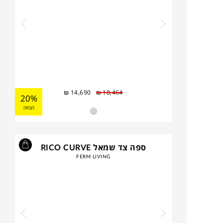
₪
14,690
₪
18,464
20%
הנחה
ספה צד שמאל RICO CURVE
FERM LIVING