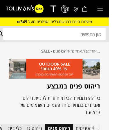
משלוח חינם ברכישת כלים ואביזרים מעל
₪349
...
הזדמנות אחרונה
ריהוט פנים - SALE
OUTDOOR SALE
עד 40% הנחה!
*על הפריטים המשתתפים במבצע
ריהוט פנים במבצע
כל ההזדמנויות הבלתי חוזרות לקניית ריהוט
ואביזרים במחירים חד פעמיים משתלמים של
קרא עוד
המותגים המובילים בעולם. פריטי ריהוט לבית,
למשרד, למרפסת ולגינה הישר מתצוגה, פריטי
עודפים וקולקציות קודמות, במחירים מפתיעים
כל הפריטים
ריהוט פנים
ריהוט גן
כלי בית
אב