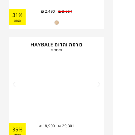
₪
2,490
₪
3,654
31%
הנחה
כורסה והדום HAYBALE
MOOOI
₪
18,990
₪
29,301
35%