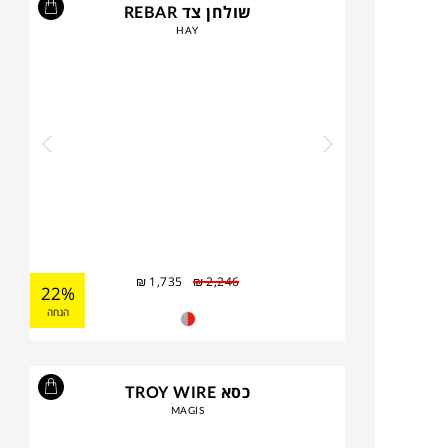
שולחן צד REBAR
HAY
₪
1,735
₪
2,246
22%
הנחה
כסא TROY WIRE
MAGIS