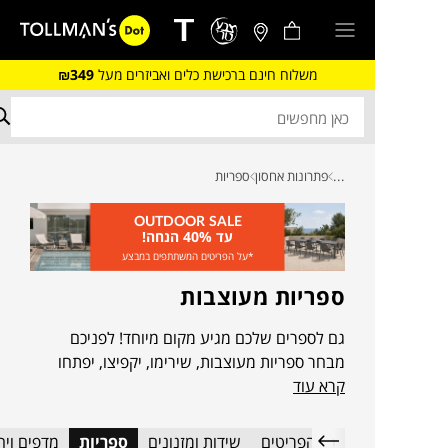
משלוח חינם ברכישת כלים ואביזרים מעל
₪349
...
פתרונות אחסון
ספריות
OUTDOOR SALE
עד 40% הנחה!
*על הפריטים המשתתפים במבצע
ספריות מעוצבות
גם לספרים שלכם מגיע מקום מיוחד! לפניכם
מבחר ספריות מעוצבות, שירימו, יקפיצו, יפתחו
קרא עוד
ויסגרו לכם את הפינה בבית.
כל הפריטים
שידות ומזנונים
ספריות
מדפים ויח