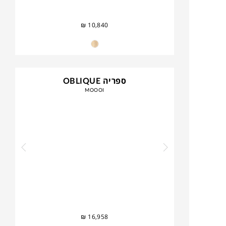
₪
10,840
ספריה OBLIQUE
MOOOI
₪
16,958