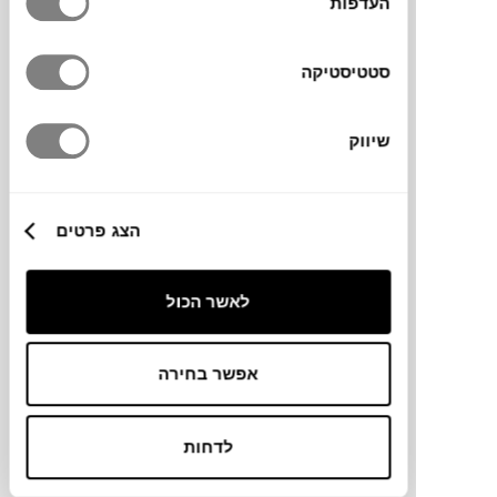
העדפות
סטטיסטיקה
שיווק
₪
12,970
הצג פרטים
ספריית מחיצה DAEN 72
לאשר הכול
GERVASONI
אפשר בחירה
לדחות