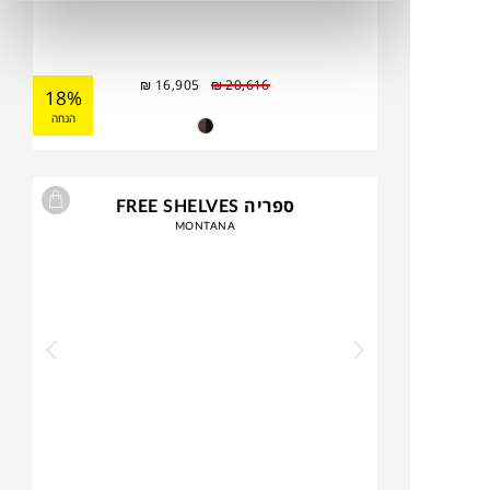
₪
16,905
₪
20,616
18%
הנחה
ספריה FREE SHELVES
MONTANA