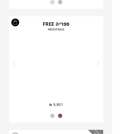
ספריה FREE
MONTANA
₪
9,801
C
O
IN
G
O
O