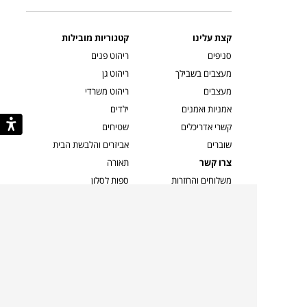
קצת עלינו
קטגוריות מובילות
סניפים
ריהוט פנים
מעצבים בשבילך
ריהוט גן
מעצבים
ריהוט משרדי
אמניות ואמנים
ילדים
קשרי אדריכלים
שטיחים
שוברים
אביזרים והלבשת הבית
צרו קשר
תאורה
משלוחים והחזרות
ספות לסלון
שואלים אותנו
שולחנות קפה
שרות ב-
פינות אוכל
תקנון אתר
מדיניות פרטיות
מדיניות עוגיות/Cookies
מדיניות מצלמות
ביטול עסקה