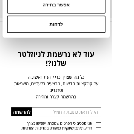
אפשר בחירה
ירוק ב-DOT
לדחות
קריירה בטולמנ’ס!
אנחנו מחפשים אתכן.ם,
הצטרפו
עוד לא נרשמת לניוזלטר
שלנו?!
כל מה שצריך כדי לדעת ראשונ.ה
על קולקציות חדשות, מבצעים בלעדיים, השראות
וטרנדים
בהרשמה קצרה ומהירה
הכניסו
להרשמה
כתובת
אני מסכים כי הפרטים שמסרתי ישמשו לצורך
דוא”ל
הודעות/תכן שיווקיות כמפורט ב
מדיניות הפרטיות
.