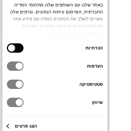
באתר שלנו עם השותפים שלנו מתחומי המדיה
החברתית, הפרסום וניתוח הנתונים. גורמים אלה
עשויים לשלב את הנתונים האלה עם מידע אחר
שסיפקתם או שהם אספו בעקבות השימוש
₪
4,576
שעשיתם בשירותים שלהם.
בחירת
הכרחיות
הסכמה
C
O
IN
G
O
O
M
S
N
קונסולה PI
העדפות
ETHNICRAFT
סטטיסטיקה
שיווק
הצג פרטים