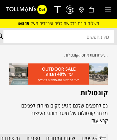
משלוח חינם ברכישת כלים ואביזרים מעל
₪349
...
פתרונות אחסון
קונסולות
OUTDOOR SALE
עד 40% הנחה!
*על הפריטים המשתתפים במבצע
קונסולות
גם לחפצים שלכם מגיע מקום מיוחד! לפניכם
מבחר קונסולות של מיטב מותגי העיצוב
קרא עוד
הבינלאומיים, שירימו, יקפיצו ויסגרו לכם את הפינה
במשרד או בבית.
כל הפריטים
שידות ומזנונים
ספריות
מדפים ויחי