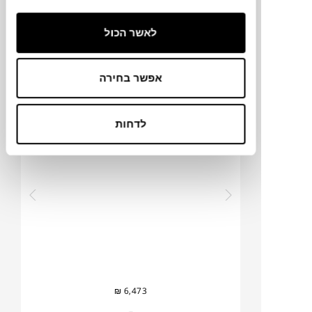
₪
5,343
לאשר הכול
אפשר בחירה
שולחן FEVE
FERM LIVING
לדחות
₪
6,473