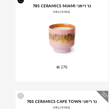
נר ריחני 70S CERAMICS MIAMI
HKLIVING
₪
276
C
O
IN
G
O
O
M
S
N
נר ריחני 70S CERAMICS CAPE TOWN
HKLIVING