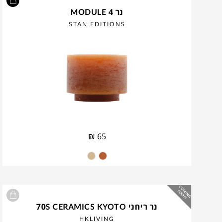
נר MODULE 4
STAN EDITIONS
₪
65
C
O
IN
G
O
O
M
S
N
נר ריחני 70S CERAMICS KYOTO
HKLIVING