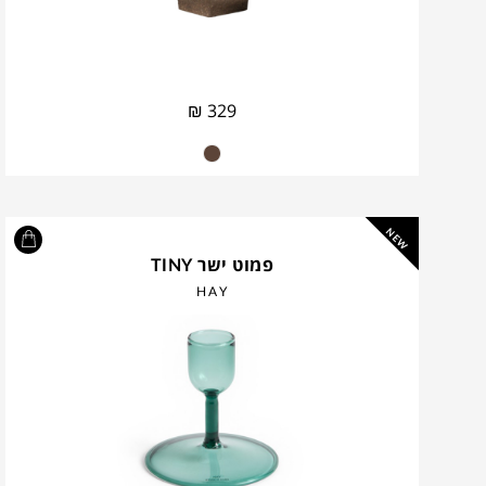
₪
329
NEW
פמוט ישר TINY
HAY