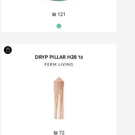
₪
121
נר DRYP PILLAR H20
FERM LIVING
₪
72