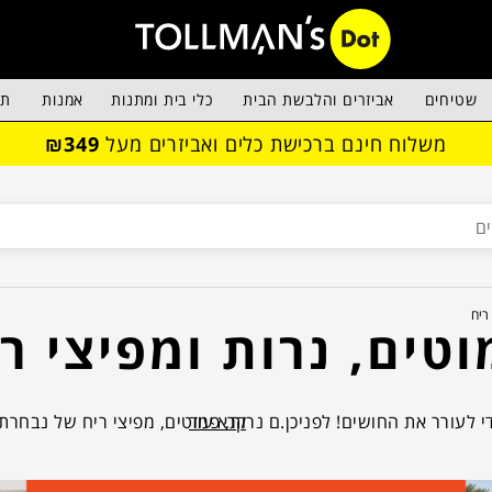
שטיחים
אביזרים והלבשת הבית
כלי בית ומתנות
אמנות
תא
משלוח חינם ברכישת כלים ואביזרים מעל
₪349
ריח
טים, נרות ומפיצי ר
קרא עוד
י לעורר את החושים! לפניכן.ם נרות, פמוטים, מפיצי ריח של נבחרת 
ב הנכונים שירימו, יגבירו, ידליקו, יפתחו ויסגרו לכם את הפינה