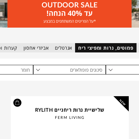
OUTDOOR SALE
עד 40% הנחה!
*על הפריטים המשתתפים במבצע
פמוטים, נרות ומפיצי ריח
אגרטלים
אביזרי אחסון
קערות וכל
סינונים פופולארים
חומר
NEW
שלישיית נרות ריחניים RYLITH
FERM LIVING