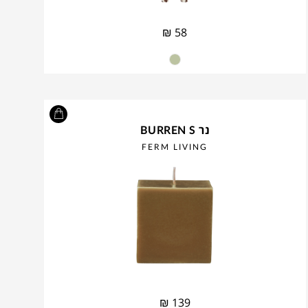
₪
58
נר BURREN S
FERM LIVING
₪
139