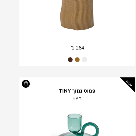
₪
264
NEW
פמוט נמוך TINY
HAY