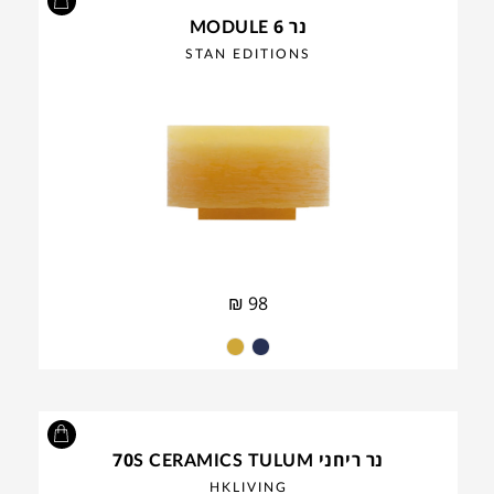
נר MODULE 6
STAN EDITIONS
₪
98
נר ריחני 70S CERAMICS TULUM
HKLIVING