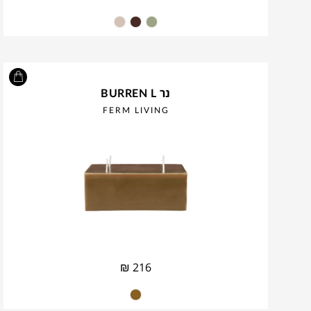
נר BURREN L
FERM LIVING
₪
216