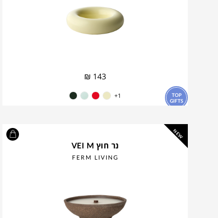
₪
143
TOP
1+
GIFTS
NEW
נר חוץ VEI M
FERM LIVING