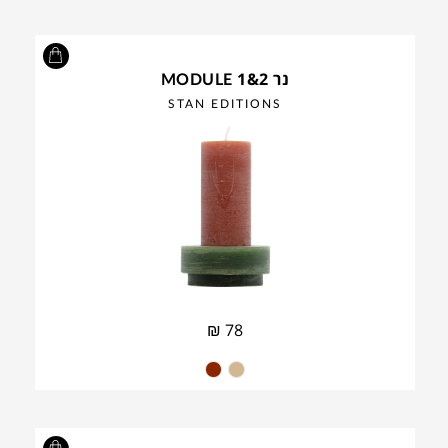
נר MODULE 1&2
STAN EDITIONS
₪
78