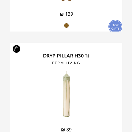
₪
139
TOP
GIFTS
נר DRYP PILLAR H30
FERM LIVING
₪
89