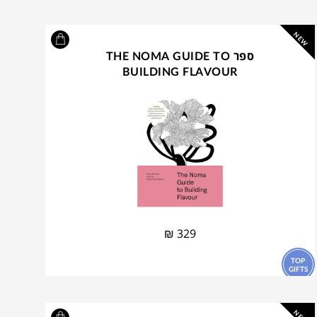
NEW
ספר THE NOMA GUIDE TO
BUILDING FLAVOUR
₪
329
TOP
GIFTS