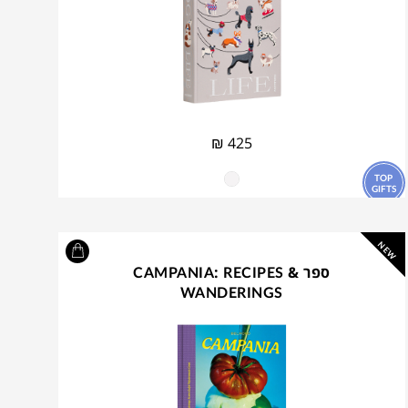
₪
425
TOP
GIFTS
NEW
ספר CAMPANIA: RECIPES &
WANDERINGS