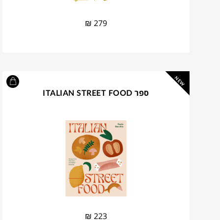
₪
279
NEW
ספר ITALIAN STREET FOOD
₪
223