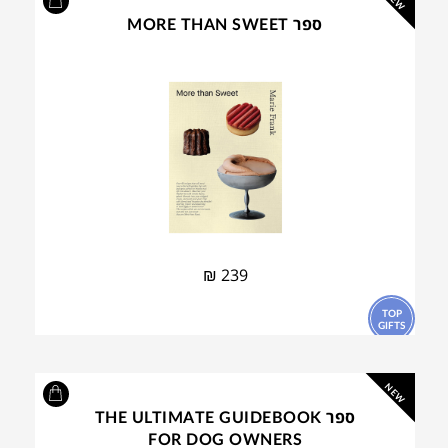
NEW
ספר MORE THAN SWEET
₪
239
TOP
GIFTS
NEW
ספר THE ULTIMATE GUIDEBOOK
FOR DOG OWNERS