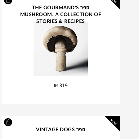
NEW
ספר THE GOURMAND'S
MUSHROOM. A COLLECTION OF
STORIES & RECIPES
₪
319
NEW
ספר VINTAGE DOGS