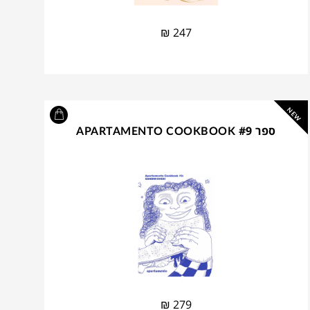
₪
247
NEW
ספר APARTAMENTO COOKBOOK #9
₪
279