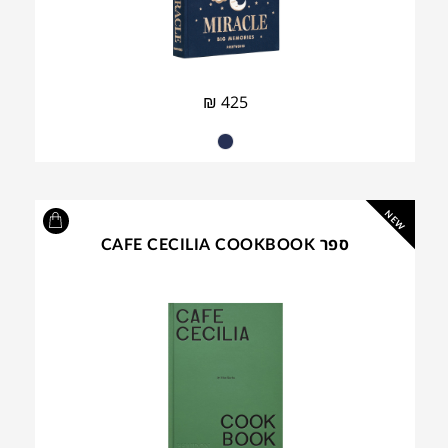
₪
425
NEW
ספר CAFE CECILIA COOKBOOK