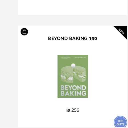
NEW
ספר BEYOND BAKING
₪
256
TOP
GIFTS