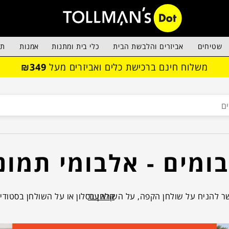
שטיחים
אביזרים והלבשת הבית
כלי בית ומתנות
אמנות
תא
משלוח חינם ברכישת כלים ואביזרים מעל
₪349
ומים - אלבומי תמונ
קרא עוד
 להניח על שולחן הקפה, על השולחן בסלון או על השולחן בסטודיו
 הטרנדים העולים וההשראות המזמינות. לעיון, לדפדוף, לתרגול, ל
ולעלעול. תיהנו!