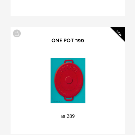
NEW
ספר ONE POT
₪
289