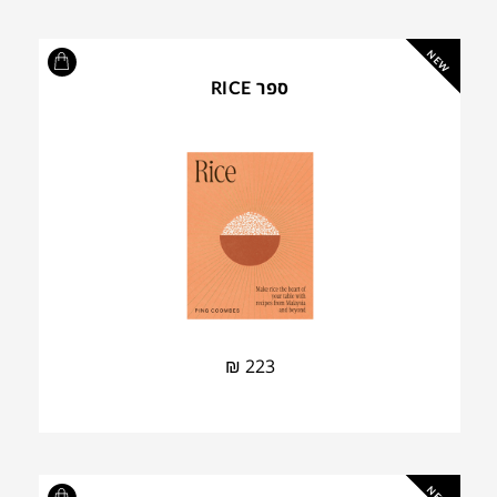
NEW
ספר RICE
₪
223