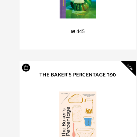
₪
445
NEW
ספר THE BAKER'S PERCENTAGE