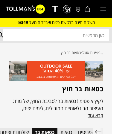
משלוח חינם ברכישת כלים ואביזרים מעל
₪349
...
פינות אוכל
כסאות בר חוץ
OUTDOOR SALE
עד 40% הנחה!
*על הפריטים המשתתפים במבצע
כסאות בר חוץ
לקיץ אופטימי! כסאות בר לסביבת החוץ, של מותגי
העיצוב הבינלאומיים המובילים, לימים יפים,
קרא עוד
בהירים וטובים שיסגרו ויפתחו כל פינת ישיבה
גבוהה במרפסת ובגינה
כל הפריטים
כסאות
כסאות בר
שולחנות ופינות 