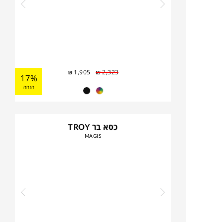
₪
1,905
₪
2,323
17%
הנחה
כסא בר TROY
MAGIS