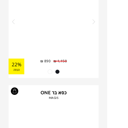
₪
890
₪
1,150
22%
הנחה
כסא בר ONE
MAGIS