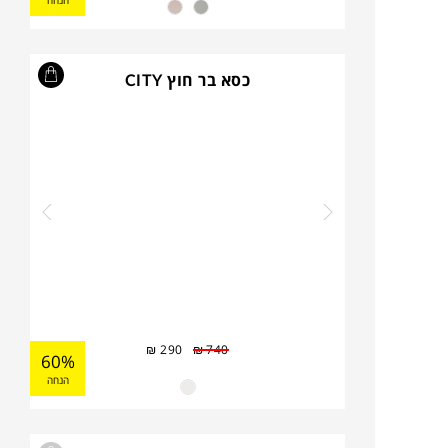
הנחה
כסא בר חוץ CITY
₪
290
₪
740
60%
הנחה