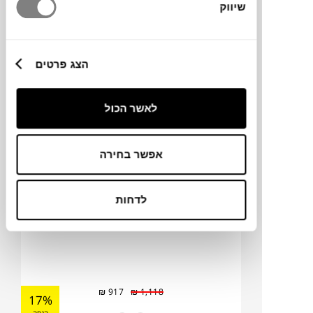
שיווק
₪
664
₪
810
18%
הנחה
הצג פרטים
כסא בר MENTHA
לאשר הכול
SCAB
אפשר בחירה
לדחות
₪
917
₪
1,118
17%