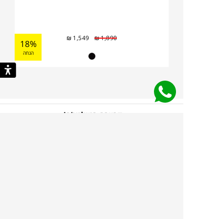
₪
1,549
₪
1,890
18%
הנחה
קריירה בטולמנ’ס!
אנחנו מחפשים אתכן.ם,
הצטרפו
עוד לא נרשמת לניוזלטר
שלנו?!
כל מה שצריך כדי לדעת ראשונ.ה
על קולקציות חדשות, מבצעים בלעדיים, השראות
וטרנדים