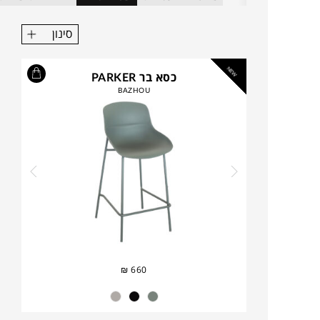
סינון
NEW
כסא בר PARKER
BAZHOU
₪
660