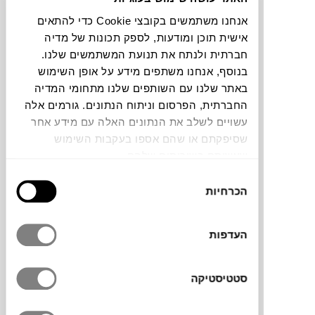
אנחנו משתמשים בקובצי Cookie כדי להתאים
אישית תוכן ומודעות, לספק תכונות של מדיה
חברתית ולנתח את תנועת המשתמשים שלנו.
בנוסף, אנחנו משתפים מידע על אופן השימוש
₪
608
₪
742
18%
באתר שלנו עם השותפים שלנו מתחומי המדיה
הנחה
1+
החברתית, הפרסום וניתוח הנתונים. גורמים אלה
עשויים לשלב את הנתונים האלה עם מידע אחר
שסיפקתם או שהם אספו בעקבות השימוש
כסא בר ALICANTE
שעשיתם בשירותים שלהם.
בחירת
הכרחיות
הסכמה
העדפות
סטטיסטיקה