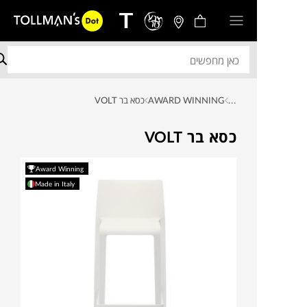
...
AWARD WINNING
כסא בר VOLT
כסא בר VOLT
Award Winning
Made in Italy