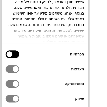
אישית תוכן ומודעות, לספק תכונות של מדיה
חברתית ולנתח את תנועת המשתמשים שלנו.
תוכלו למצוא אותי ב:
בנוסף, אנחנו משתפים מידע על אופן השימוש
באתר שלנו עם השותפים שלנו מתחומי המדיה
החברתית, הפרסום וניתוח הנתונים. גורמים אלה
עשויים לשלב את הנתונים האלה עם מידע אחר
צבעים
שסיפקתם או שהם אספו בעקבות השימוש
שעשיתם בשירותים שלהם.
בחירת
הכרחיות
הסכמה
כסא VOLT למותג האיטלקי Pedrali עוצב על
העדפות
ידי Claudio Dondoli and Marco Pocci
אידיאלי עבור הבית שלך.זוכה פרס עיצוב RED
DOT כסא העשוי מקשה אחת, מייצר אחידות
סטטיסטיקה
וקווים נקיים. כסא עשוי פוליפרופילן העשוי
בטכנולוגיה חדשנית. כסא נערם אלגנטי ונוח.
שיווק
מתאים לסביבת פנים וחוץ.