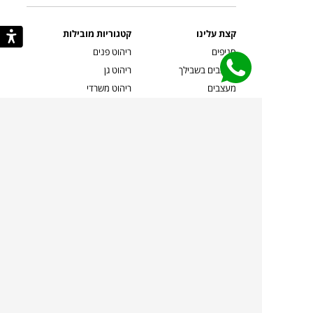
קצת עלינו
קטגוריות מובילות
סניפים
ריהוט פנים
מעצבים בשבילך
ריהוט גן
מעצבים
ריהוט משרדי
אמניות ואמנים
ילדים
קשרי אדריכלים
שטיחים
שוברים
אביזרים והלבשת הבית
צרו קשר
תאורה
משלוחים והחזרות
ספות לסלון
שואלים אותנו
שולחנות קפה
שרות ב-
פינות אוכל
תקנון אתר
מדיניות פרטיות
מדיניות עוגיות/Cookies
מדיניות מצלמות
ביטול עסקה