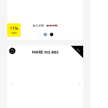
₪
3,400
₪
4,146
17%
הנחה
NEW
כסא נוח MARE