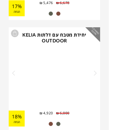
₪
5,476
₪
6,678
17%
הנחה
C
O
IN
G
O
O
M
S
N
יחידת מטבח עם דלתות KELIA
OUTDOOR
₪
4,920
₪
6,000
18%
הנחה