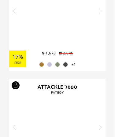
₪
1,678
₪
2,046
17%
הנחה
1+
ספסל ATTACKLE
FATBOY