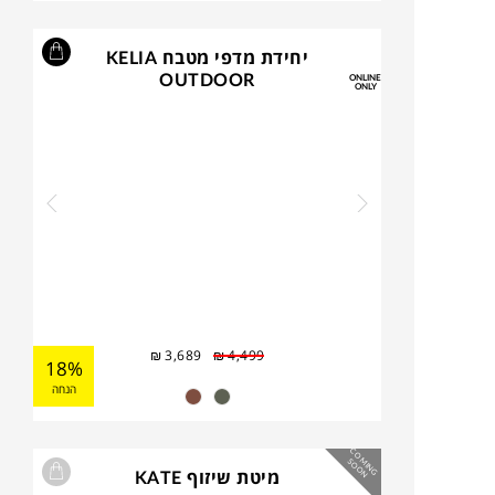
יחידת מדפי מטבח KELIA
OUTDOOR
ONLINE
ONLY
₪
3,689
₪
4,499
18%
הנחה
C
O
IN
G
O
O
M
S
N
מיטת שיזוף KATE