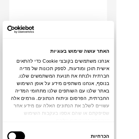
האתר עושה שימוש בעוגיות
אנחנו משתמשים בקובצי Cookie כדי להתאים
₪
4,048
₪
4,937
אישית תוכן ומודעות, לספק תכונות של מדיה
18%
חברתית ולנתח את תנועת המשתמשים שלנו.
הנחה
בנוסף, אנחנו משתפים מידע על אופן השימוש
באתר שלנו עם השותפים שלנו מתחומי המדיה
החברתית, הפרסום וניתוח הנתונים. גורמים אלה
יחידת מדפים מודולרית FLEOLE
עשויים לשלב את הנתונים האלה עם מידע אחר
180
שסיפקתם או שהם אספו בעקבות השימוש
שעשיתם בשירותים שלהם.
בחירת
הכרחיות
הסכמה