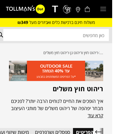
משלוח חינם ברכישת כלים ואביזרים מעל
₪349
...
ריהוט חוץ וריהוט גן
ריהוט חוץ משלים
OUTDOOR SALE
עד 40% הנחה!
*על הפריטים המשתתפים במבצע
ריהוט חוץ משלים
איך הופכים את החיים לנוחים הרבה יותר? לפניכם
מבחר יפהפה של ריהוט משלים של מותגי העיצוב
קרא עוד
המובילים בעולם. ערסלים, מיטות שיזוף, שמשיות
ונדנדות שיקפיצו, ירימו, יפתחו ויסגרו לכם את
הפינה
כל הפריטים
ספסלים ושרפרפים
מיטות שיזוף וע