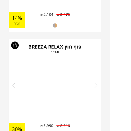
₪
2,104
₪
2,475
14%
הנחה
פוף חוץ BREEZA RELAX
SCAB
₪
5,990
₪
8,616
30%