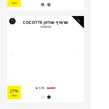
הנחה
NEW
שרפרף שולחן COCOTTE
FERMOB
₪
578
₪
801
27%
הנחה