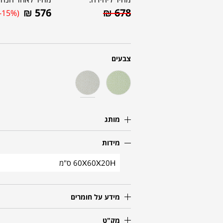
₪
576
₪
678
(-15%)
צבעים
מותג
מידות
60X60X20H ס"מ
מידע על חומרים
מק"ט