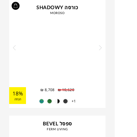
כורסה SHADOWY
MOROSO
₪
8,708
₪
10,620
18%
הנחה
1+
ספסל BEVEL
FERM LIVING