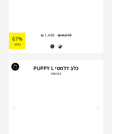
₪
1,490
₪
4,610
67%
הנחה
כלב דלמטי PUPPY L
MAGIS