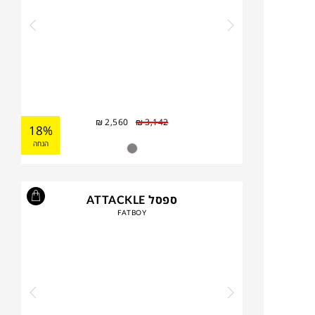
₪
2,560
₪
3,142
18%
הנחה
ספסל ATTACKLE
FATBOY