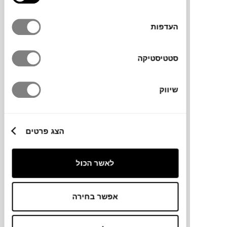
העדפות
סטטיסטיקה
₪
6,998
₪
8,535
18%
שיווק
הנחה
פוף BONBARON
הצג פרטים
FATBOY
לאשר הכול
אפשר בחירה