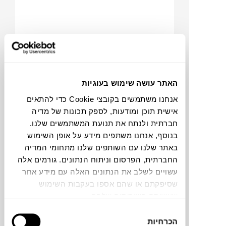
האתר עושה שימוש בעוגיות
אנחנו משתמשים בקובצי Cookie כדי להתאים
₪
3,345
₪
4,079
אישית תוכן ומודעות, לספק תכונות של מדיה
17%
חברתית ולנתח את תנועת המשתמשים שלנו.
הנחה
בנוסף, אנחנו משתפים מידע על אופן השימוש
באתר שלנו עם השותפים שלנו מתחומי המדיה
החברתית, הפרסום וניתוח הנתונים. גורמים אלה
כורסה SWEET 27
עשויים לשלב את הנתונים האלה עם מידע אחר
GERVASONI
שסיפקתם או שהם אספו בעקבות השימוש
שעשיתם בשירותים שלהם.
בחירת
הכרחיות
הסכמה