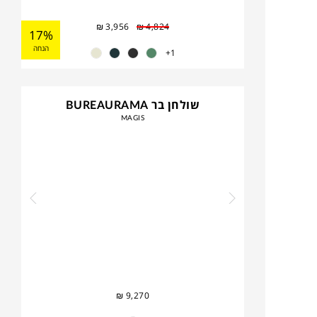
₪
3,956
₪
4,824
17%
הנחה
1+
שולחן בר BUREAURAMA
MAGIS
₪
9,270