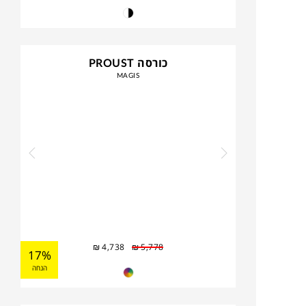
כורסה PROUST
MAGIS
₪
4,738
₪
5,778
17%
הנחה