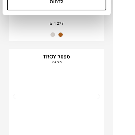
לדחות
₪
4,278
ספסל TROY
MAGIS