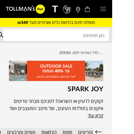
משלוח חינם ברכישת כלים ואביזרים מעל
₪349
...
חלל האירוח
SPARK JOY
OUTDOOR SALE
עד 40% הנחה!
*על הפריטים המשתתפים במבצע
SPARK JOY
זקוקים לרעיון או השראה? לפניכם מבחר פריטים
איקונים בתולדות העיצוב, של מיטב המעצבים ושל
קרא עוד
מיטב מותגי העיצוב הבינלאומיים, שירימו, יקפיצו
ויסגרו לכם את הפינה במשרד.
כל הפריטים
ספות
כורסאות
פופים ומרבצים
ש