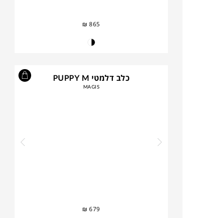
₪
865
כלב דלמטי PUPPY M
MAGIS
₪
679