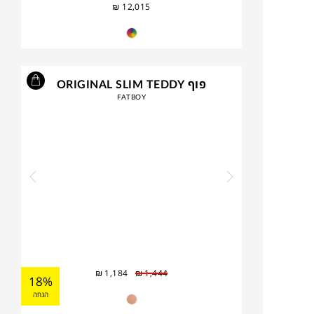
₪
12,015
פוף ORIGINAL SLIM TEDDY
FATBOY
₪
1,184
₪
1,444
18%
הנחה