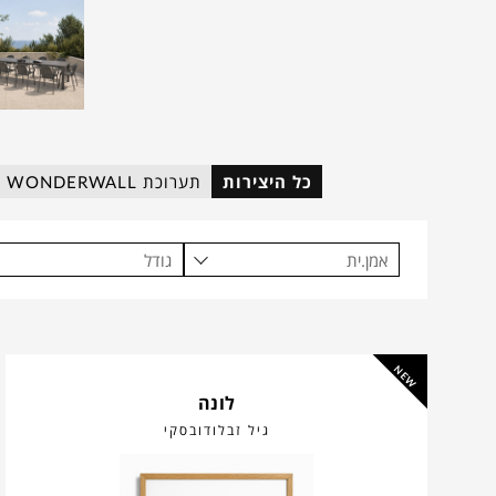
כל היצירות
תערוכת WONDERWALL
אמן.ית
גודל
NEW
לונה
גיל זבלודובסקי