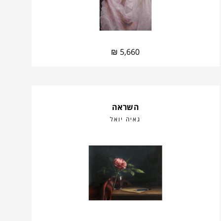
₪
5,660
השראה
גאיה יואל