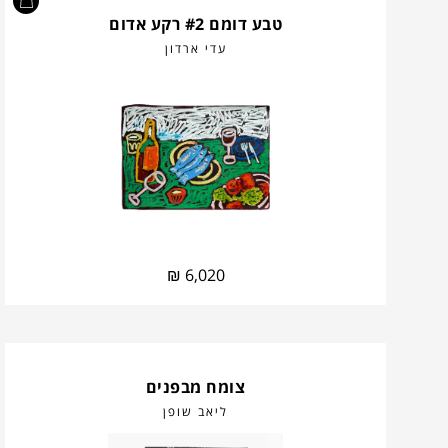
טבע דומם #2 רקע אדום
עדי ארדון
₪
6,020
צומח מבפנים
ליאב שופן