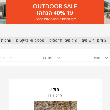
OUTDOOR SALE
עד 40% הנחה!
*על הפריטים המשתתפים במבצע
ציורים ורישומים
צילומים והדפסים
פסלים ואובייקטים
אמנות ב
מחיר
פורמט
צבע
הולי
הדס גולן