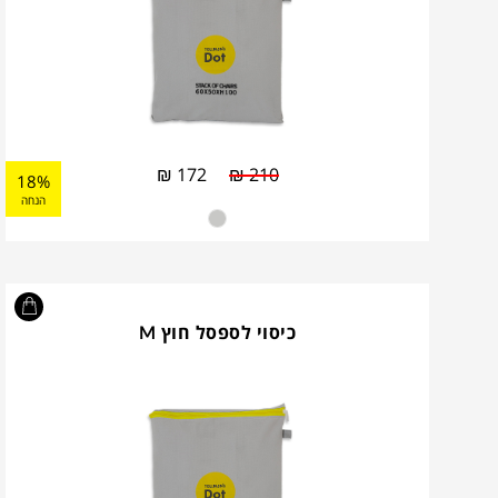
₪
172
₪
210
18%
הנחה
כיסוי לספסל חוץ M