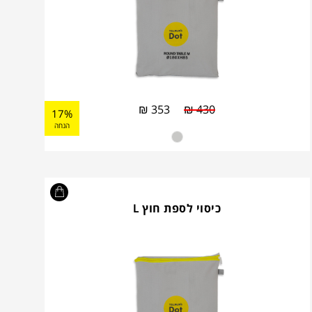
₪
353
₪
430
17%
הנחה
כיסוי לספת חוץ L