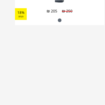
₪
205
₪
250
18%
הנחה