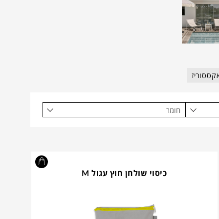
קססוריז
חומר
כיסוי שולחן חוץ עגול M