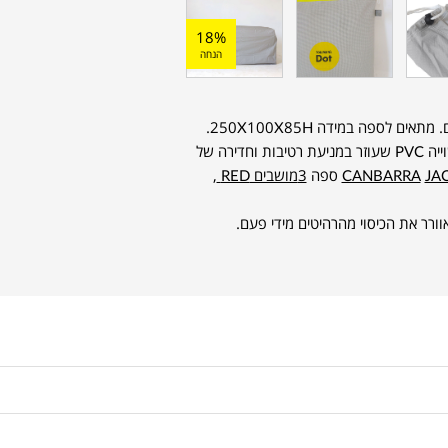
18%
הנחה
כיסוי בד מפוליאסטר אטום שמגיע בתיק בד תואם. מתאים לספה במידה 250X100X85H.
חזק ועמיד לכל מזג אוויר, בעל ביטנה פנימית עשוייה PVC שעוזר במניעת רטיבות וחדירה של
JAC
CANBARRA
ספה
3מושבים RED
,
ורר את הכיסוי מהרהיטים מידי פעם.