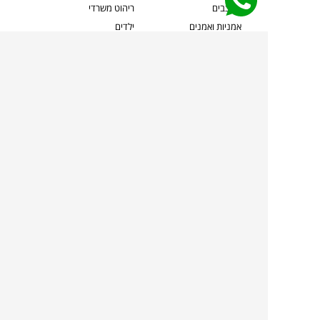
מעצבים
ריהוט משרדי
אמניות ואמנים
ילדים
קשרי אדריכלים
שטיחים
שוברים
אביזרים והלבשת הבית
צרו קשר
תאורה
משלוחים והחזרות
ספות לסלון
שואלים אותנו
שולחנות קפה
שרות ב-
פינות אוכל
תקנון אתר
מדיניות פרטיות
מדיניות עוגיות/Cookies
מדיניות מצלמות
ביטול עסקה
הצהרת נגישות