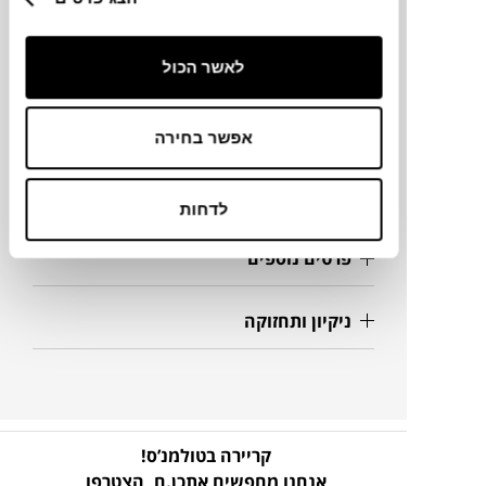
מידות
לאשר הכול
210X74X68H ס"מ
אפשר בחירה
מק"ט
לדחות
פרטים נוספים
ניקיון ותחזוקה
קריירה בטולמנ’ס!
אנחנו מחפשים אתכן.ם,
הצטרפו