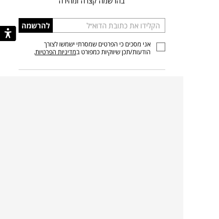
בהרשמה קצרה ומהירה
הכניסו
להרשמה
כתובת
אני מסכים כי הפרטים שמסרתי ישמשו לצורך
דוא”ל
הודעות/תכן שיווקיות כמפורט ב
מדיניות הפרטיות
.
קצת עלינו
קטגוריות מובילות
סניפים
ריהוט פנים
מעצבים בשבילך
ריהוט גן
מעצבים
ריהוט משרדי
אמניות ואמנים
ילדים
קשרי אדריכלים
שטיחים
שוברים
אביזרים והלבשת הבית
צרו קשר
תאורה
משלוחים והחזרות
ספות לסלון
שואלים אותנו
שולחנות קפה
שרות ב-
פינות אוכל