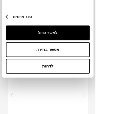
הצג פרטים
לאשר הכול
₪
5,300
אפשר בחירה
SOLD
בעקבות אדוורד סיגו
לדחות
רונה פרלמן