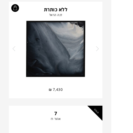
ללא כותרת
דנה הראל
₪
7,430
SOLD
7
אהוד רז