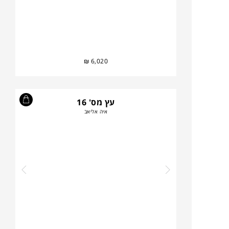
₪
6,020
עץ מס' 16
איה אליאב