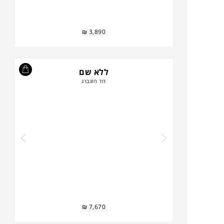
₪
3,890
ללא שם
דוד רוזנברג
₪
7,670