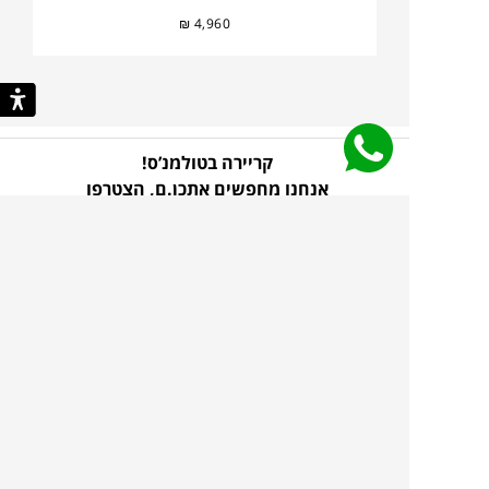
₪
4,960
קריירה בטולמנ’ס!
אנחנו מחפשים אתכן.ם,
הצטרפו
עוד לא נרשמת לניוזלטר
שלנו?!
כל מה שצריך כדי לדעת ראשונ.ה
על קולקציות חדשות, מבצעים בלעדיים, השראות
וטרנדים
בהרשמה קצרה ומהירה
הכניסו
להרשמה