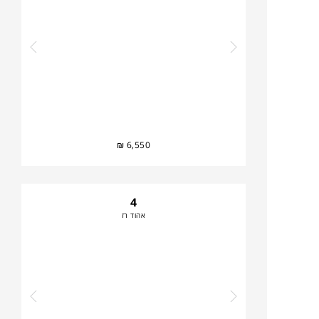
₪
6,550
4
אהוד רז