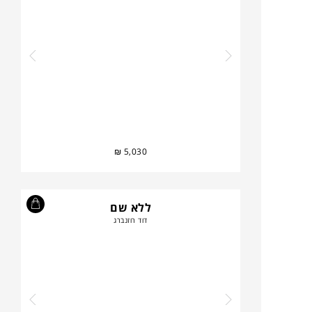
₪
5,030
ללא שם
דוד רוזנברג