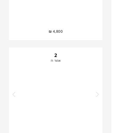
₪
4,800
2
אהוד רז