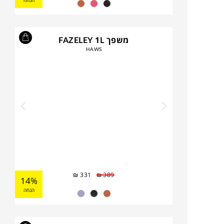
הנחה
משפך FAZELEY 1L
HAWS
₪
331
₪
389
14%
הנחה