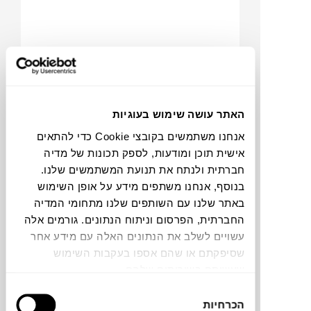
האתר עושה שימוש בעוגיות
אנחנו משתמשים בקובצי Cookie כדי להתאים
₪
394
₪
464
אישית תוכן ומודעות, לספק תכונות של מדיה
15%
חברתית ולנתח את תנועת המשתמשים שלנו.
הנחה
בנוסף, אנחנו משתפים מידע על אופן השימוש
באתר שלנו עם השותפים שלנו מתחומי המדיה
C
O
IN
G
O
O
M
S
N
החברתית, הפרסום וניתוח הנתונים. גורמים אלה
משפך BARTLEY
עשויים לשלב את הנתונים האלה עם מידע אחר
HAWS
שסיפקתם או שהם אספו בעקבות השימוש
שעשיתם בשירותים שלהם.
בחירת
הכרחיות
הסכמה