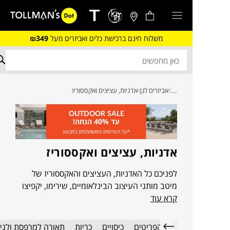
משלוח חינם ברכישת כלים ואביזרים מעל
₪349
...
אביזרים לגן
אדניות, עציצים ואקססוריז
OUTDOOR SALE
עד 40% הנחה!
*על הפריטים המשתתפים במבצע
אדניות, עציצים ואקססוריז
לפניכם כל האדניות, העציצים והאקססוריז של
מיטב מותגי העיצוב הבינלאומיים, שירימו, יקפיצו
קרא עוד
ויסגרו לכם את הפינה בבית או בגינה
כל הפריטים
כיסויים
כריות
תאורה למרפסת ולגי