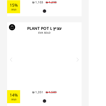
₪
1,103
₪
1,298
15%
הנחה
עציץ PLANT POT L
EVA SOLO
₪
1,351
₪
1,589
14%
הנחה