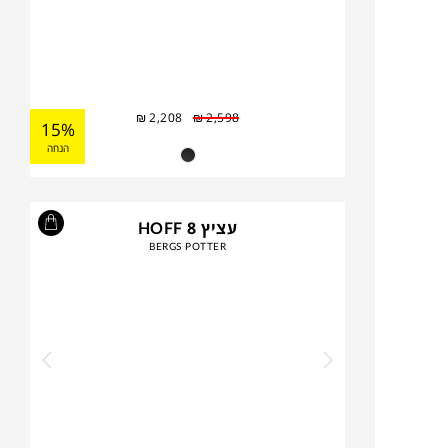
₪
2,208
₪
2,598
15%
הנחה
עציץ HOFF 8
BERGS POTTER