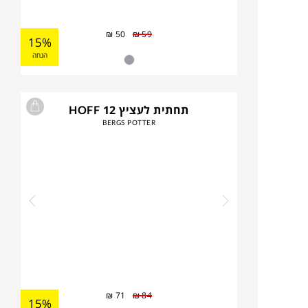
₪
50
₪
59
15%
הנחה
תחתית לעציץ HOFF 12
BERGS POTTER
₪
71
₪
84
15%