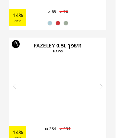
₪
65
₪
76
14%
הנחה
משפך FAZELEY 0.5L
HAWS
₪
284
₪
334
14%