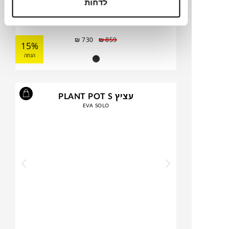
לדחות
₪
730
₪
859
15%
הנחה
עציץ PLANT POT S
EVA SOLO