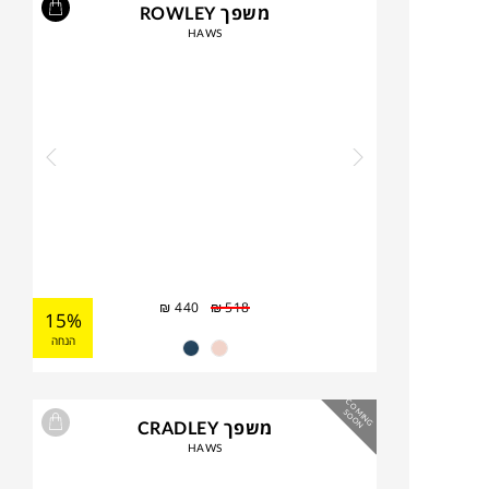
משפך ROWLEY
HAWS
₪
440
₪
518
15%
הנחה
C
O
IN
G
O
O
M
S
N
משפך CRADLEY
HAWS