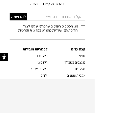
בהרשמה קצרה ומהירה
הכניסו
להרשמה
כתובת
אני מסכים כי הפרטים שמסרתי ישמשו לצורך
דוא”ל
הודעות/תכן שיווקיות כמפורט ב
מדיניות הפרטיות
.
קצת עלינו
קטגוריות מובילות
סניפים
ריהוט פנים
מעצבים בשבילך
ריהוט גן
מעצבים
ריהוט משרדי
אמניות ואמנים
ילדים
קשרי אדריכלים
שטיחים
שוברים
אביזרים והלבשת הבית
צרו קשר
תאורה
משלוחים והחזרות
ספות לסלון
שואלים אותנו
שולחנות קפה