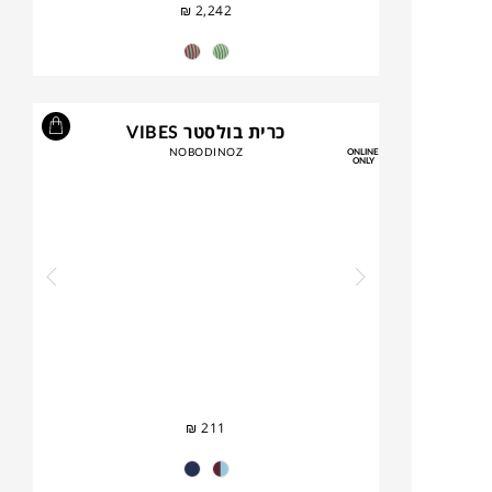
₪
2,242
כרית בולסטר VIBES
NOBODINOZ
ONLINE
ONLY
₪
211