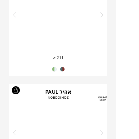
₪
211
אהיל PAUL
NOBODINOZ
ONLINE
ONLY