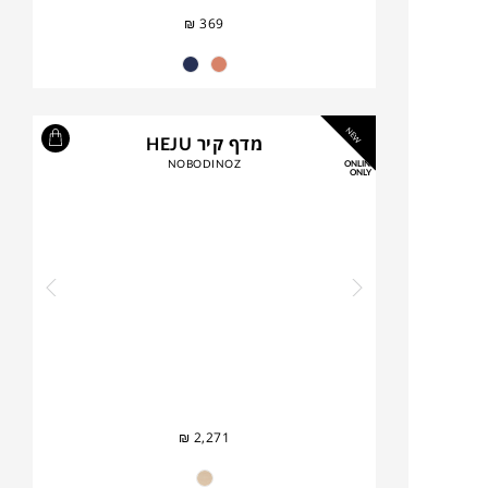
₪
369
NEW
מדף קיר HEJU
NOBODINOZ
ONLINE
ONLY
₪
2,271