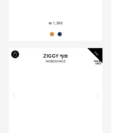
₪
1,380
NEW
פוף ZIGGY
NOBODINOZ
ONLINE
ONLY