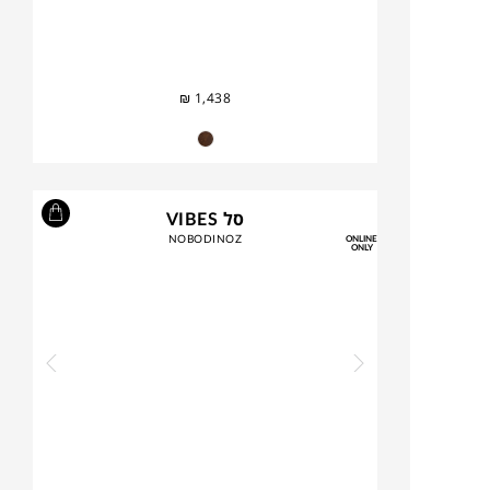
₪
1,438
סל VIBES
NOBODINOZ
ONLINE
ONLY