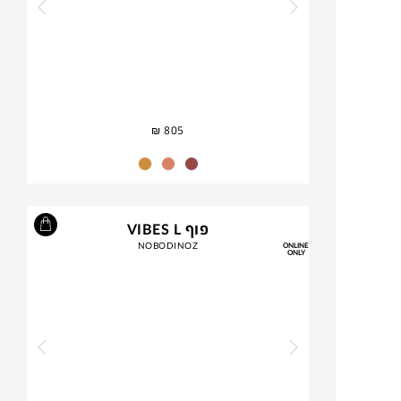
₪
805
פוף VIBES L
NOBODINOZ
ONLINE
ONLY