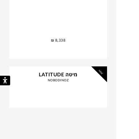
₪
8,338
NEW
מיטה LATITUDE
NOBODINOZ