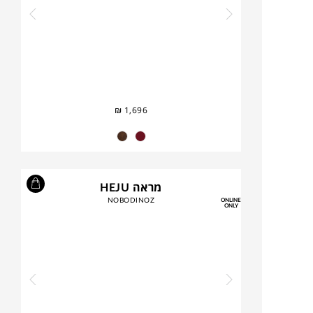
₪
1,696
מראה HEJU
NOBODINOZ
ONLINE
ONLY