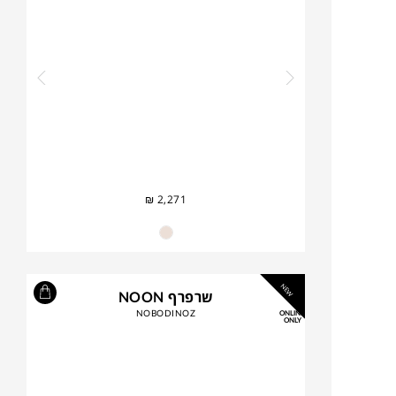
₪
2,271
NEW
שרפרף NOON
NOBODINOZ
ONLINE
ONLY