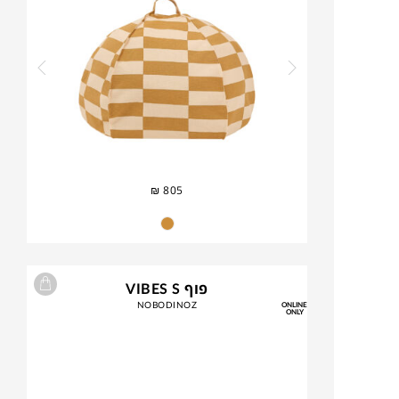
₪
805
פוף VIBES S
NOBODINOZ
ONLINE
ONLY