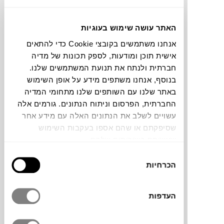
₪
172
האתר עושה שימוש בעוגיות
אנחנו משתמשים בקובצי Cookie כדי להתאים
אישית תוכן ומודעות, לספק תכונות של מדיה
חברתית ולנתח את תנועת המשתמשים שלנו.
מדף VIBES S
בנוסף, אנחנו משתפים מידע על אופן השימוש
NOBODINOZ
ONLINE
באתר שלנו עם השותפים שלנו מתחומי המדיה
ONLY
החברתית, הפרסום וניתוח הנתונים. גורמים אלה
עשויים לשלב את הנתונים האלה עם מידע אחר
שסיפקתם או שהם אספו בעקבות השימוש
שעשיתם בשירותים שלהם.
בחירת
הכרחיות
הסכמה
העדפות
₪
190