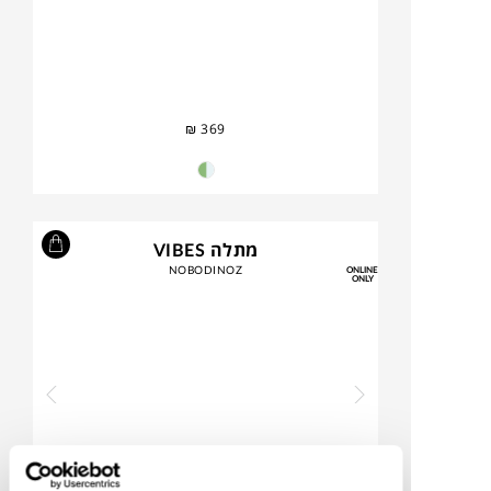
₪
369
מתלה VIBES
NOBODINOZ
ONLINE
ONLY