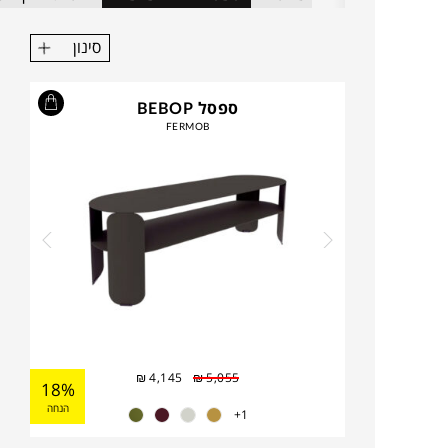
סינון
ספסל BEBOP
FERMOB
₪
4,145
₪
5,055
18%
הנחה
1+