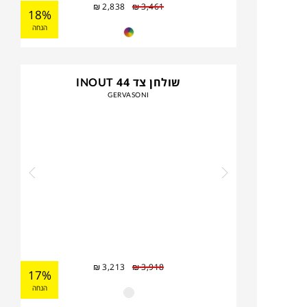
₪
2,838
₪
3,461
18%
הנחה
שולחן צד INOUT 44
GERVASONI
₪
3,213
₪
3,918
17%
הנחה