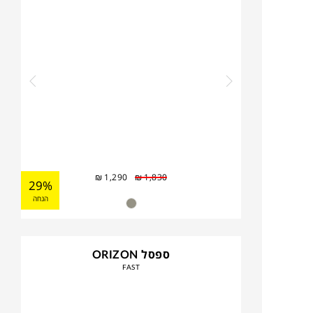
₪
1,290
₪
1,830
29%
הנחה
ספסל ORIZON
FAST