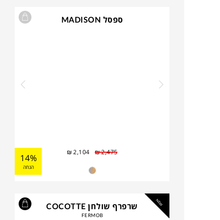
ספסל MADISON
₪
2,104
₪
2,475
14%
הנחה
NEW
שרפרף שולחן COCOTTE
FERMOB