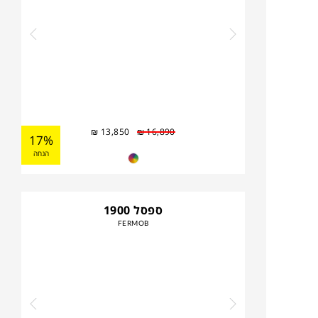
₪
13,850
₪
16,890
17%
הנחה
ספסל 1900
FERMOB