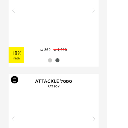
₪
869
₪
1,060
18%
הנחה
ספסל ATTACKLE
FATBOY