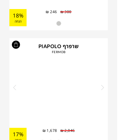
₪
246
₪
300
18%
הנחה
שרפרף PIAPOLO
FERMOB
₪
1,678
₪
2,046
17%