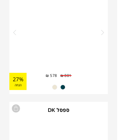
₪
578
₪
801
27%
הנחה
ספסל DK