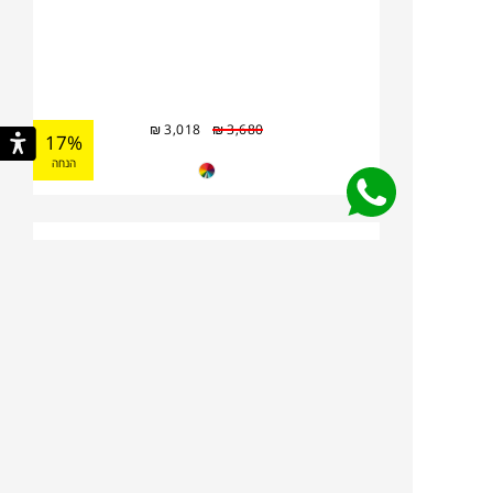
₪
3,018
₪
3,680
17%
הנחה
ספסל LOUISIANE
FERMOB