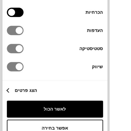
ספסל SOUTH
בחירת
MAGIS
הכרחיות
הסכמה
העדפות
סטטיסטיקה
שיווק
₪
3,990
₪
5,088
21%
הצג פרטים
הנחה
לאשר הכול
ספסל WEEKDAY
HAY
אפשר בחירה