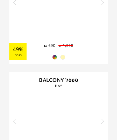
₪
690
₪
1,368
49%
הנחה
ספסל BALCONY
HAY