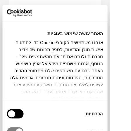
האתר עושה שימוש בעוגיות
אנחנו משתמשים בקובצי Cookie כדי להתאים
אישית תוכן ומודעות, לספק תכונות של מדיה
חברתית ולנתח את תנועת המשתמשים שלנו.
₪
2,724
₪
3,891
בנוסף, אנחנו משתפים מידע על אופן השימוש
29%
באתר שלנו עם השותפים שלנו מתחומי המדיה
הנחה
החברתית, הפרסום וניתוח הנתונים. גורמים אלה
עשויים לשלב את הנתונים האלה עם מידע אחר
שסיפקתם או שהם אספו בעקבות השימוש
NEW
כסא ידיות נערם KIRA
שעשיתם בשירותים שלהם.
בחירת
הכרחיות
הסכמה