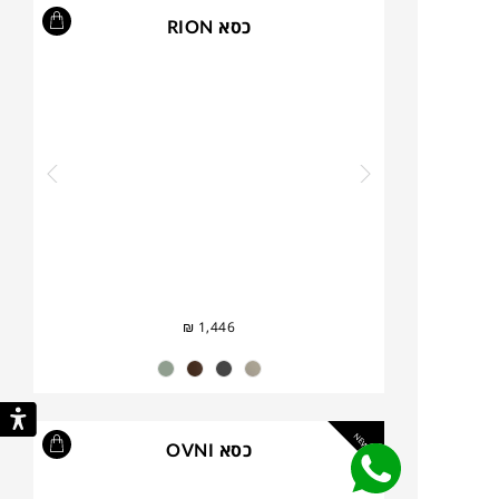
כסא RION
₪
1,446
NEW
כסא OVNI