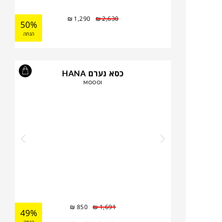
₪
1,290
₪
2,630
50%
הנחה
כסא נערם HANA
MOOOI
₪
850
₪
1,691
49%