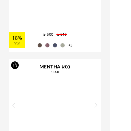
₪
500
₪
610
18%
הנחה
3+
כסא MENTHA
SCAB