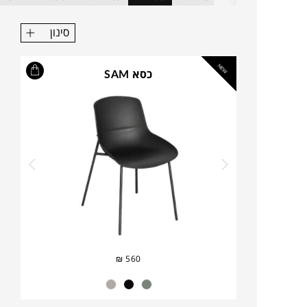
סינון
NEW
כסא SAM
₪
560