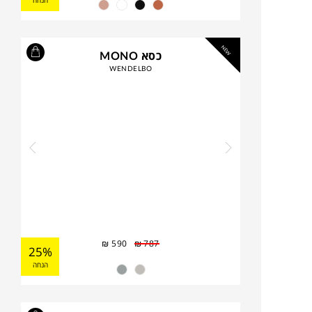
הנחה
NEW
כסא MONO
WENDELBO
₪
590
₪
787
25%
הנחה