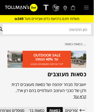
משלוח חינם ברכישת כלים ואביזרים מעל
₪349
...
כסאות
כסאות
OUTDOOR SALE
עד 40% הנחה!
*על הפריטים המשתתפים במבצע
כסאות מעוצבים
יושבים? מבחר יפהפה של כסאות מעוצבים לבית
ולגן של כוכבי העיצוב העולמיים בהם רון ארד,
קרא עוד
חיימה חיון, מרסל וונדרס ועוד ועוד, שיקפיצו, ירימו,
יפתחו ויסגרו לכם את הפינה.
כל הפריטים
כסאות
כסאות בר
ספסלים ושרפרפ