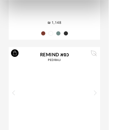
₪
1,148
כסא REMIND
PEDRALI