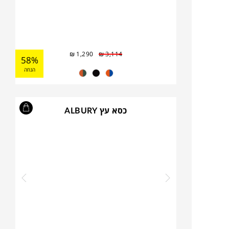
₪
1,290
₪
3,114
58%
הנחה
כסא עץ ALBURY