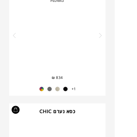
PEDRALI
₪
834
1+
כסא נערם CHIC