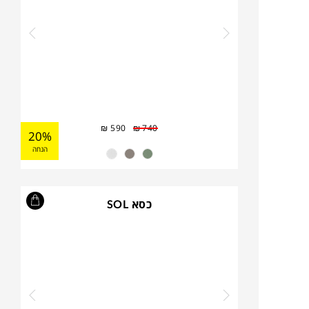
₪
590
₪
740
20%
הנחה
כסא SOL