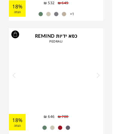
₪
532
₪
649
18%
הנחה
1+
כסא ידיות REMIND
PEDRALI
₪
646
₪
788
18%
הנחה