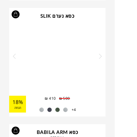
כסא נערם SLIK
₪
410
₪
500
18%
הנחה
4+
כסא BABILA ARM