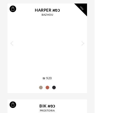
NEW
כסא HARPER
BAZHOU
₪
920
כסא BIK
PROSTORIA