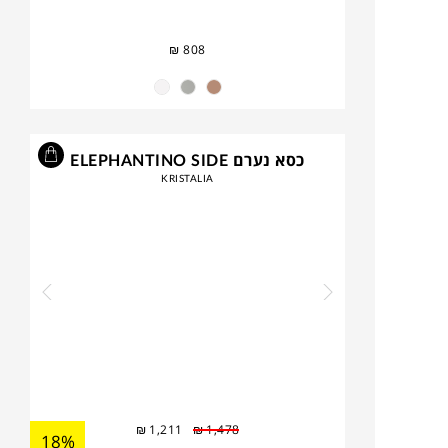
₪
808
כסא נערם ELEPHANTINO SIDE
KRISTALIA
₪
1,211
₪
1,478
18%