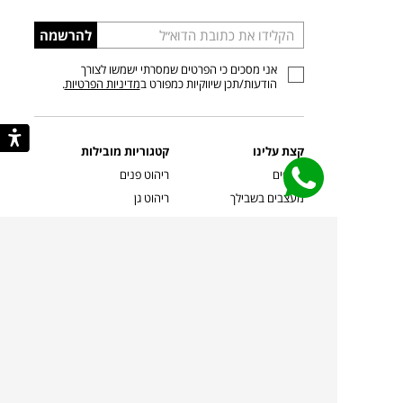
הכניסו
להרשמה
כתובת
אני מסכים כי הפרטים שמסרתי ישמשו לצורך
דוא”ל
הודעות/תכן שיווקיות כמפורט ב
מדיניות הפרטיות
.
קצת עלינו
קטגוריות מובילות
סניפים
ריהוט פנים
מעצבים בשבילך
ריהוט גן
מעצבים
ריהוט משרדי
אמניות ואמנים
ילדים
קשרי אדריכלים
שטיחים
שוברים
אביזרים והלבשת הבית
צרו קשר
תאורה
משלוחים והחזרות
ספות לסלון
שואלים אותנו
שולחנות קפה
שרות ב-
פינות אוכל