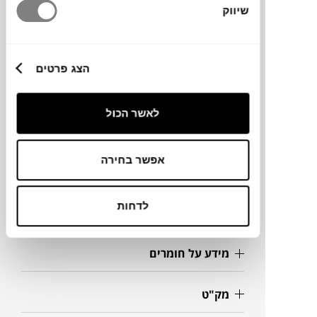
שמתחברים זה לזה ויוצרים צורה יציבה עם
שיווק
קווים עדינים ומעוגלים. הצורה מאפשרת ישיבה
נוחה וגמישה, ומשתלבת בחלל תוך שמירה על
מראה רגוע ומדויק.
הצג פרטים
לאשר הכול
מותג
אפשר בחירה
מידות
47X57X74H ס"מ
לדחות
מידע על חומרים
מק"ט