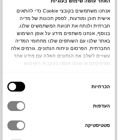
האתר עושה שימוש בעוגיות
אנחנו משתמשים בקובצי Cookie כדי להתאים
תוכלו למצוא אותי ב:
אישית תוכן ומודעות, לספק תכונות של מדיה
חברתית ולנתח את תנועת המשתמשים שלנו.
בנוסף, אנחנו משתפים מידע על אופן השימוש
באתר שלנו עם השותפים שלנו מתחומי המדיה
צבעים
החברתית, הפרסום וניתוח הנתונים. גורמים אלה
עשויים לשלב את הנתונים האלה עם מידע אחר
שסיפקתם או שהם אספו בעקבות השימוש
שעשיתם בשירותים שלהם.
בחירת
שרפרף Aka של
MAGIS
עוצב על ידי
הכרחיות
הסכמה
Konstantin Grcic, מעצב תעשייתי גרמני
מוביל. הוא החל את דרכו בהכשרה כנגר אומן,
העדפות
ולאחר מכן למד עיצוב בלונדון. עבודותיו
מתאפיינות בשילוב בין פונקציונליות גבוהה,
חדשנות טכנולוגית ואסתטיקה מינימליסטית.
סטטיסטיקה
השרפרף הוא פריט בעיצוב נקי, עשוי שכבות עץ
מעובדות. המבנה מורכב משלושה חלקים