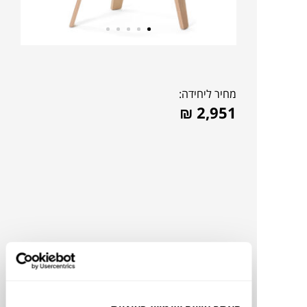
מחיר ליחידה:
₪
2,951
להדמיית AI Design