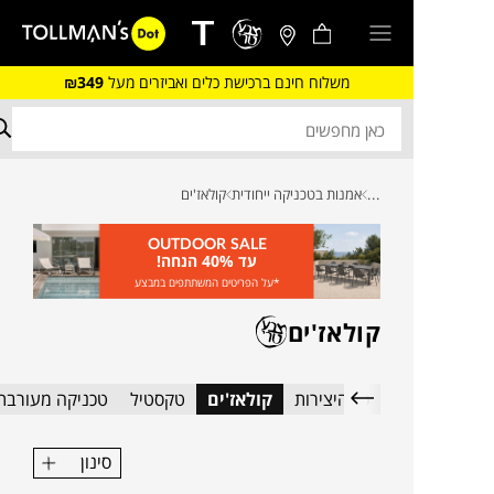
משלוח חינם ברכישת כלים ואביזרים מעל
₪349
...
אמנות בטכניקה ייחודית
קולאז'ים
OUTDOOR SALE
עד 40% הנחה!
*על הפריטים המשתתפים במבצע
קולאז'ים
כל היצירות
קולאז'ים
טקסטיל
טכניקה מעורבת
סינון