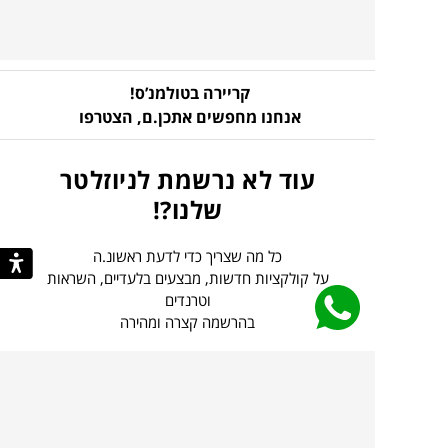
קריירה בטולמנ’ס!
אנחנו מחפשים אתכן.ם,
הצטרפו
עוד לא נרשמת לניוזלטר
שלנו?!
כל מה שצריך כדי לדעת ראשונ.ה
על קולקציות חדשות, מבצעים בלעדיים, השראות
וטרנדים
בהרשמה קצרה ומהירה
הכניסו
להרשמה
כתובת
אני מסכים כי הפרטים שמסרתי ישמשו לצורך
דוא”ל
הודעות/תכן שיווקיות כמפורט ב
מדיניות הפרטיות
.