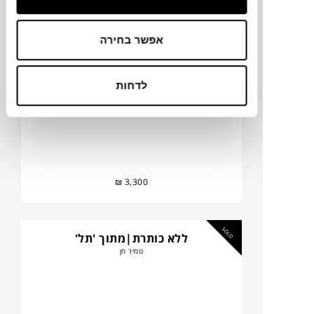
טמיר חן
אפשר בחירה
לדחות
₪
3,300
SOLD
ללא כותרת|מתוך 'תל'
טמיר חן