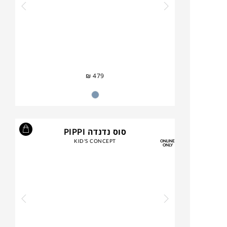
₪
479
סוס נדנדה PIPPI
KID'S CONCEPT
ONLINE
ONLY