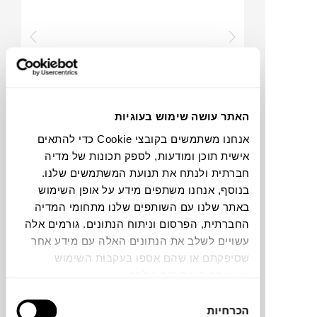
האתר עושה שימוש בעוגיות
₪
998
אנחנו משתמשים בקובצי Cookie כדי להתאים
אישית תוכן ומודעות, לספק תכונות של מדיה
חברתית ולנתח את תנועת המשתמשים שלנו.
בנוסף, אנחנו משתפים מידע על אופן השימוש
באתר שלנו עם השותפים שלנו מתחומי המדיה
סירת משחק KIDS HUB
החברתית, הפרסום וניתוח הנתונים. גורמים אלה
KID'S CONCEPT
ONLINE
ONLY
עשויים לשלב את הנתונים האלה עם מידע אחר
שסיפקתם או שהם אספו בעקבות השימוש
שעשיתם בשירותים שלהם.
בחירת
הכרחיות
הסכמה