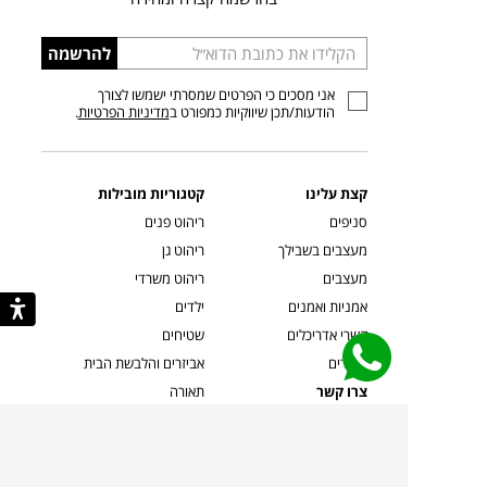
הכניסו
להרשמה
כתובת
אני מסכים כי הפרטים שמסרתי ישמשו לצורך
דוא”ל
הודעות/תכן שיווקיות כמפורט ב
מדיניות הפרטיות
.
קצת עלינו
קטגוריות מובילות
סניפים
ריהוט פנים
מעצבים בשבילך
ריהוט גן
מעצבים
ריהוט משרדי
אמניות ואמנים
ילדים
קשרי אדריכלים
שטיחים
שוברים
אביזרים והלבשת הבית
צרו קשר
תאורה
משלוחים והחזרות
ספות לסלון
שואלים אותנו
שולחנות קפה
שרות ב-
פינות אוכל