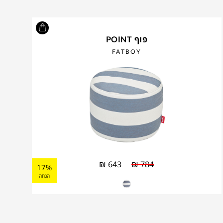
פוף POINT
FATBOY
₪
643
₪
784
17%
הנחה