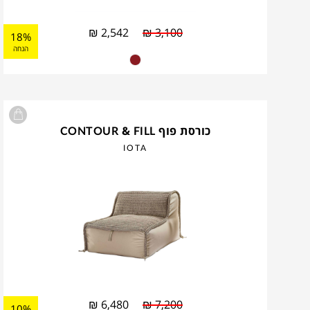
₪
2,542
₪
3,100
18%
הנחה
כורסת פוף CONTOUR & FILL
IOTA
₪
6,480
₪
7,200
10%