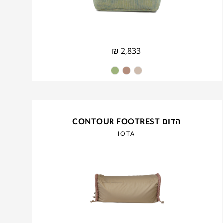
₪
2,833
הדום CONTOUR FOOTREST
IOTA