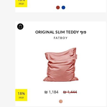
הנחה
פוף ORIGINAL SLIM TEDDY
FATBOY
₪
1,184
₪
1,444
18%
הנחה