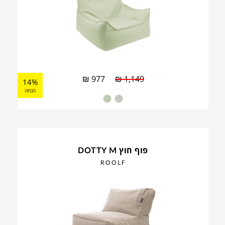
₪
977
₪
1,149
14%
הנחה
פוף חוץ DOTTY M
ROOLF