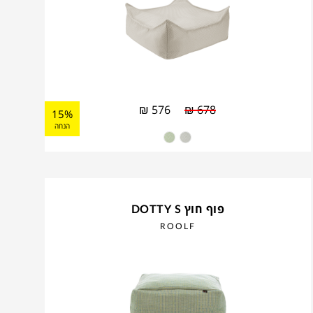
₪
576
₪
678
15%
הנחה
פוף חוץ DOTTY S
ROOLF