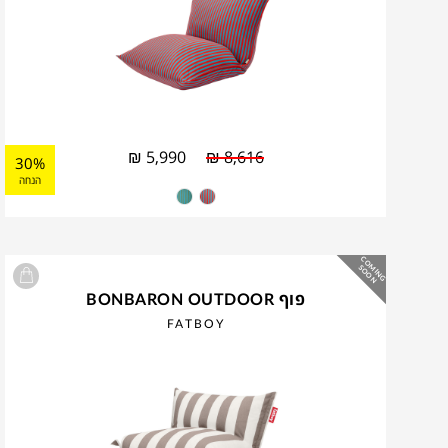
₪
5,990
₪
8,616
30%
הנחה
C
O
IN
G
O
O
M
S
N
פוף BONBARON OUTDOOR
FATBOY