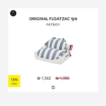
פוף ORIGINAL FLOATZAC
FATBOY
₪
1,562
₪
1,905
18%
הנחה