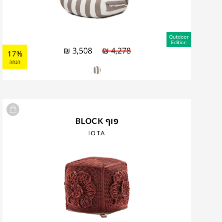
Outdoor
Edition
₪
3,508
₪
4,278
17%
הנחה
פוף BLOCK
IOTA