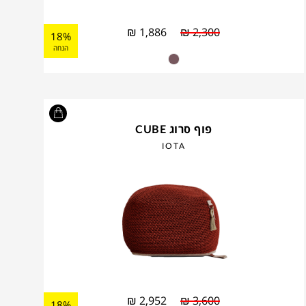
₪
1,886
₪
2,300
18%
הנחה
פוף סרוג CUBE
IOTA
₪
2,952
₪
3,600
18%