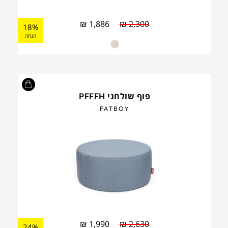
₪
1,886
₪
2,300
18%
הנחה
פוף שולחני PFFFH
FATBOY
₪
1,990
₪
2,630
24%