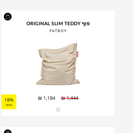
פוף ORIGINAL SLIM TEDDY
FATBOY
₪
1,184
₪
1,444
18%
הנחה