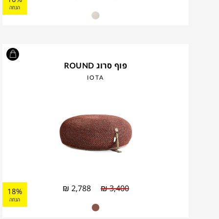
הנחה
פוף סרוג ROUND
IOTA
₪
2,788
₪
3,400
18%
הנחה