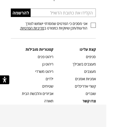
הכניסו
להרשמה
כתובת
אני מסכים כי הפרטים שמסרתי ישמשו לצורך
דוא”ל
הודעות/תכן שיווקיות כמפורט ב
מדיניות הפרטיות
.
קצת עלינו
קטגוריות מובילות
סניפים
ריהוט פנים
מעצבים בשבילך
ריהוט גן
מעצבים
ריהוט משרדי
אמניות ואמנים
ילדים
קשרי אדריכלים
שטיחים
שוברים
אביזרים והלבשת הבית
צרו קשר
תאורה
משלוחים והחזרות
ספות לסלון
שואלים אותנו
שולחנות קפה
שרות ב-
פינות אוכל