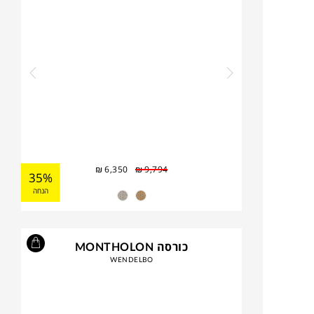
₪
6,350
₪
9,794
35%
הנחה
כורסה MONTHOLON
WENDELBO