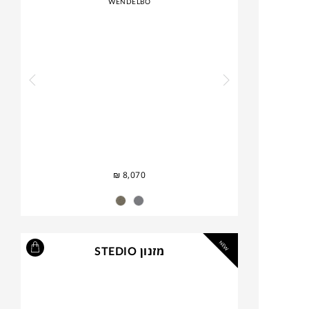
WENDELBO
₪
8,070
NEW
מזנון STEDIO