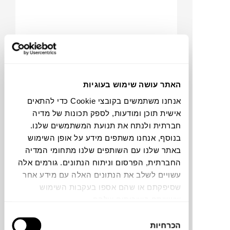
האתר עושה שימוש בעוגיות
אנחנו משתמשים בקובצי Cookie כדי להתאים
₪
2,890
₪
4,674
אישית תוכן ומודעות, לספק תכונות של מדיה
38%
חברתית ולנתח את תנועת המשתמשים שלנו.
הנחה
בנוסף, אנחנו משתפים מידע על אופן השימוש
באתר שלנו עם השותפים שלנו מתחומי המדיה
החברתית, הפרסום וניתוח הנתונים. גורמים אלה
כורסה REX 120
עשויים לשלב את הנתונים האלה עם מידע אחר
VERY WOOD
שסיפקתם או שהם אספו בעקבות השימוש
שעשיתם בשירותים שלהם.
בחירת
הכרחיות
הסכמה