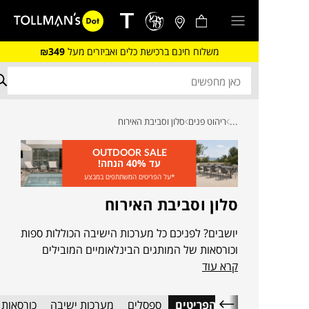
משלוח חינם ברכישת כלים ואביזרים מעל
₪349
...
ריהוט פנים
סלון וסביבת האירוח
OUTDOOR SALE
עד 40% הנחה!
*על הפריטים המשתתפים במבצע
סלון וסביבת האירוח
יושבים? לפניכם כל מערכות הישיבה הכוללות ספות
וכורסאות של המותגים הבינלאומיים המובילים
קרא עוד
לבית. ספות וכורסאות מקולקציות חדשות, פריטים
בהתאמה אישית, פריטים מתצוגה והזדמנויות חד
פעמיות, משתנות ומתחלפות, שיקפיצו, ירימו יפתחו
כל הפריטים
ספסלים
מערכות ישיבה
כורסאות 