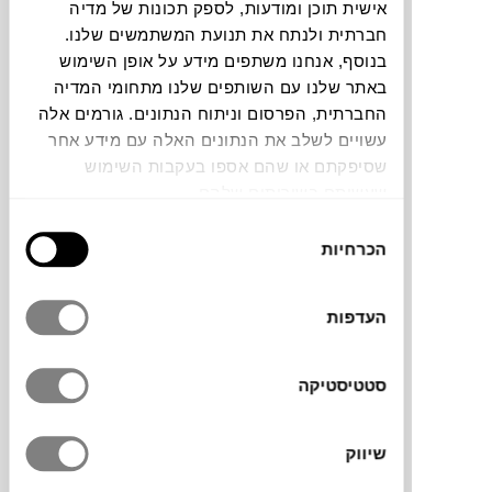
אישית תוכן ומודעות, לספק תכונות של מדיה
חברתית ולנתח את תנועת המשתמשים שלנו.
תוכלו למצוא אותי ב:
בנוסף, אנחנו משתפים מידע על אופן השימוש
באתר שלנו עם השותפים שלנו מתחומי המדיה
החברתית, הפרסום וניתוח הנתונים. גורמים אלה
עשויים לשלב את הנתונים האלה עם מידע אחר
צבעים
שסיפקתם או שהם אספו בעקבות השימוש
שעשיתם בשירותים שלהם.
בחירת
הכרחיות
הסכמה
שולחן הצד Sentrum של המותג הדני
WOUD
,
העדפות
מתאפיין במבנה בצורת האות S, המושך את
העין ויוצר חללי אחסון משני צדדיו. עיצובו
מבוסס על עקרון הפשטות, כשהוא מופשט מכל
סטטיסטיקה
אלמנט מיותר, וכתוצאה מתקבל בסיס חזק וחזות
גיאומטרית עם פונקציות שימושיות, אידיאלי
שיווק
לאחסון מגזינים וספרים.