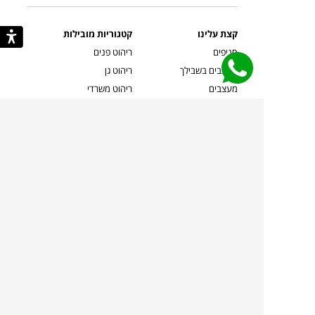
קצת עלינו
קטגוריות מובילות
סניפים
ריהוט פנים
מעצבים בשבילך
ריהוט גן
מעצבים
ריהוט משרדי
אמניות ואמנים
ילדים
קשרי אדריכלים
שטיחים
שוברים
אביזרים והלבשת הבית
צרו קשר
תאורה
משלוחים והחזרות
ספות לסלון
שואלים אותנו
שולחנות קפה
שרות ב-
פינות אוכל
תקנון אתר
מדיניות פרטיות
מדיניות עוגיות/Cookies
מדיניות מצלמות
ביטול עסקה