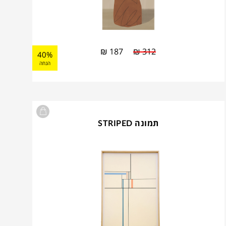
₪
187
₪
312
40%
הנחה
תמונה STRIPED