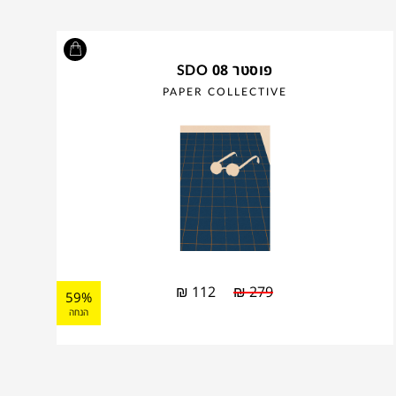
פוסטר SDO 08
PAPER COLLECTIVE
₪
112
₪
279
59%
הנחה