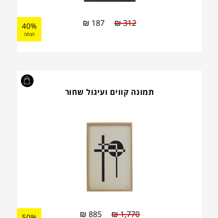
₪
187
₪
312
40%
הנחה
תמונה קווים ועיגול שחור
₪
885
₪
1,770
50%