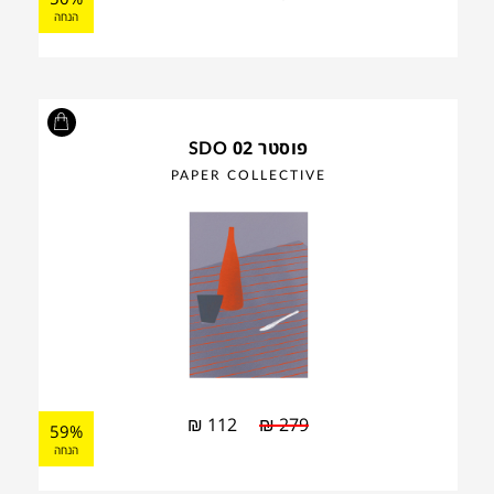
הנחה
פוסטר SDO 02
PAPER COLLECTIVE
₪
112
₪
279
59%
הנחה