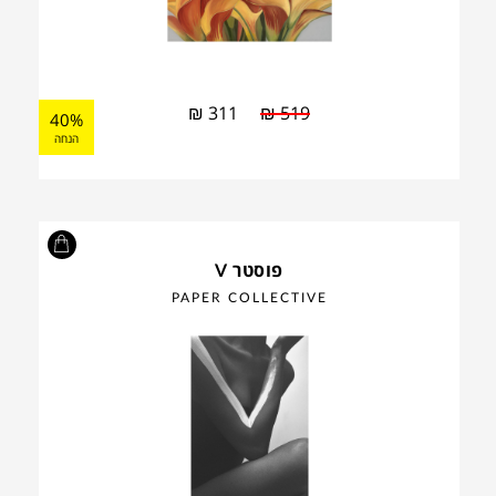
₪
311
₪
519
40%
הנחה
פוסטר V
PAPER COLLECTIVE