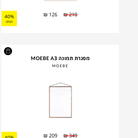
₪
126
₪
210
40%
הנחה
מסגרת תמונה MOEBE A3
MOEBE
₪
209
₪
349
40%