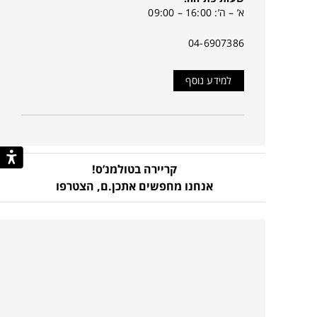
א’ – ה’: 16:00 – 09:00
04-6907386
למידע נוסף
קריירה בטולמנ’ס!
אנחנו מחפשים אתכן.ם,
הצטרפו
עוד לא נרשמת לניוזלטר
שלנו?!
כל מה שצריך כדי לדעת ראשונ.ה
על קולקציות חדשות, מבצעים בלעדיים, השראות
וטרנדים