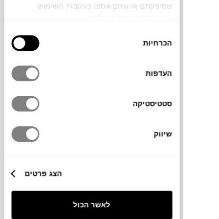
Tollman's Dot Redesign
שסיפקתם או שהם אספו בעקבות השימוש
שעשיתם בשירותים שלהם.
בחירת
הכרחיות
הסכמה
העדפות
סטטיסטיקה
שעות פתיחה:
א’ – ה’: 19:00 – 10:00
שיווק
ו’: 14:00 – 09:00
דרך חיפה 50, קריית אתא
טלפון: 2483*
הצג פרטים
שלוחה 1 ואז שלוחה 5
למידע נוסף
לאשר הכול