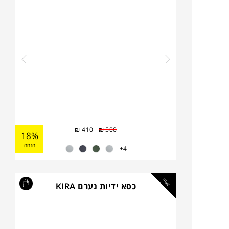
₪
410
₪
500
18%
הנחה
4+
NEW
כסא ידיות נערם KIRA