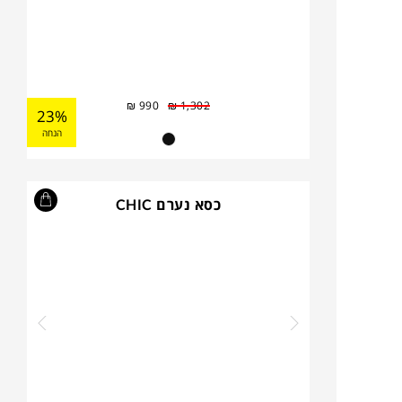
₪
990
₪
1,302
23%
הנחה
כסא נערם CHIC