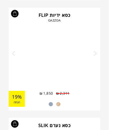
כסא ידיות FLIP
GAZZDA
₪
1,850
₪
2,311
19%
הנחה
כסא נערם SLIK