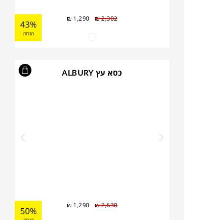
₪
1,290
₪
2,302
43%
הנחה
כסא עץ ALBURY
₪
1,290
₪
2,630
50%