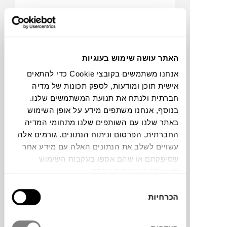
האתר עושה שימוש בעוגיות
אנחנו משתמשים בקובצי Cookie כדי להתאים
אישית תוכן ומודעות, לספק תכונות של מדיה
חברתית ולנתח את תנועת המשתמשים שלנו.
₪
690
₪
1,307
בנוסף, אנחנו משתפים מידע על אופן השימוש
47%
באתר שלנו עם השותפים שלנו מתחומי המדיה
הנחה
החברתית, הפרסום וניתוח הנתונים. גורמים אלה
עשויים לשלב את הנתונים האלה עם מידע אחר
שסיפקתם או שהם אספו בעקבות השימוש
כסא BRAID
שעשיתם בשירותים שלהם.
בחירת
הכרחיות
הסכמה