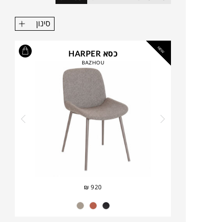
סינון
NEW
כסא HARPER
BAZHOU
₪
920