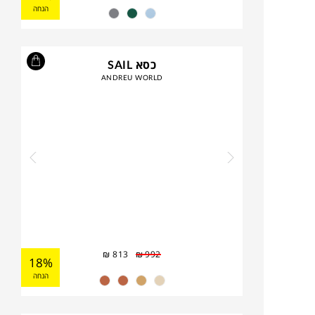
הנחה
כסא SAIL
ANDREU WORLD
₪
813
₪
992
18%
הנחה