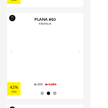
הנחה
כסא PLANA
KRISTALIA
₪
690
₪
1,206
42%
הנחה