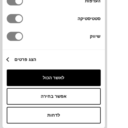
העדפות
סטטיסטיקה
שיווק
₪
990
₪
1,307
24%
הנחה
הצג פרטים
כסא BOK
לאשר הכול
ETHNICRAFT
אפשר בחירה
לדחות