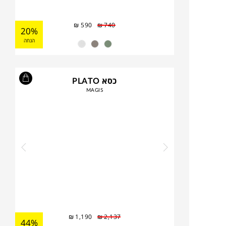
₪
590
₪
740
20%
הנחה
כסא PLATO
MAGIS
₪
1,190
₪
2,137
44%