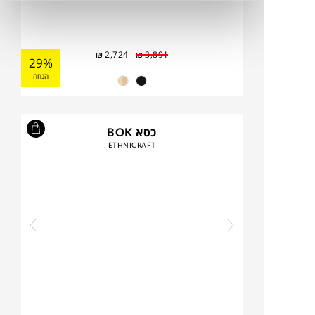
₪
2,724
₪
3,891
29%
הנחה
כסא BOK
ETHNICRAFT