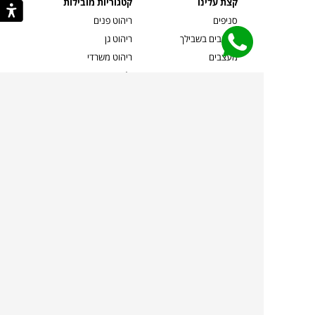
קצת עלינו
קטגוריות מובילות
סניפים
ריהוט פנים
מעצבים בשבילך
ריהוט גן
מעצבים
ריהוט משרדי
אמניות ואמנים
ילדים
קשרי אדריכלים
שטיחים
שוברים
אביזרים והלבשת הבית
צרו קשר
תאורה
משלוחים והחזרות
ספות לסלון
שואלים אותנו
שולחנות קפה
שרות ב-
פינות אוכל
תקנון אתר
מדיניות פרטיות
מדיניות עוגיות/Cookies
מדיניות מצלמות
ביטול עסקה