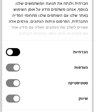
חברתית ולנתח את תנועת המשתמשים שלנו.
בנוסף, אנחנו משתפים מידע על אופן השימוש
תוכלו למצוא אותי ב:
באתר שלנו עם השותפים שלנו מתחומי המדיה
החברתית, הפרסום וניתוח הנתונים. גורמים אלה
עשויים לשלב את הנתונים האלה עם מידע אחר
צבעים
שסיפקתם או שהם אספו בעקבות השימוש
שעשיתם בשירותים שלהם.
בחירת
הכרחיות
הסכמה
העדפות
כסא “כורסה” עם ידיות בעיצוב קליל אודות
סטטיסטיקה
לפתחים הייחודיים במבנה הכסא. הכסא עשוי
פוליפרופילן ומעניק נוחות מרבית לישיבה,
שיווק
החומר קל ומתאים לכל תנאי מזג האוויר ללא
טיפול ותחזוקה.