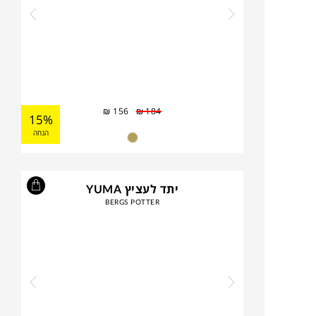
₪
156
₪
184
15%
הנחה
יתד לעציץ YUMA
BERGS POTTER