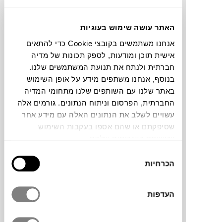
₪
210
האתר עושה שימוש בעוגיות
אנחנו משתמשים בקובצי Cookie כדי להתאים
אישית תוכן ומודעות, לספק תכונות של מדיה
חברתית ולנתח את תנועת המשתמשים שלנו.
תחתית לעציץ HOFF 8
בנוסף, אנחנו משתפים מידע על אופן השימוש
BERGS POTTER
באתר שלנו עם השותפים שלנו מתחומי המדיה
החברתית, הפרסום וניתוח הנתונים. גורמים אלה
עשויים לשלב את הנתונים האלה עם מידע אחר
שסיפקתם או שהם אספו בעקבות השימוש
שעשיתם בשירותים שלהם.
בחירת
הכרחיות
הסכמה
העדפות
₪
54
₪
63
14%