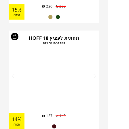
₪
220
₪
259
15%
הנחה
תחתית לעציץ HOFF 18
BERGS POTTER
₪
127
₪
149
14%
הנחה