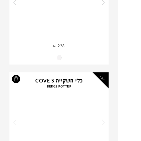
₪
238
NEW
כלי השקייה COVE S
BERGS POTTER