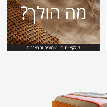
מה הולך?
קולקציית השטיחונים והראנרים