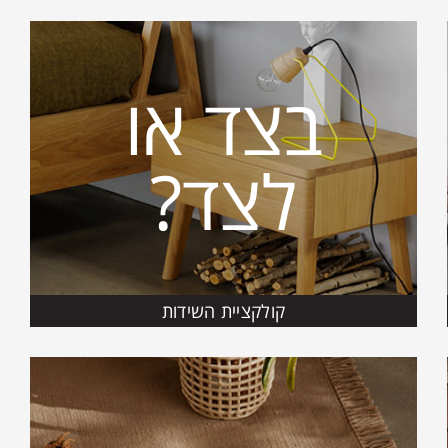
בצד או
לצד?
קולקציית השידות