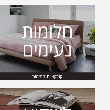
חלומות
נעימים
קולקציית המיטות