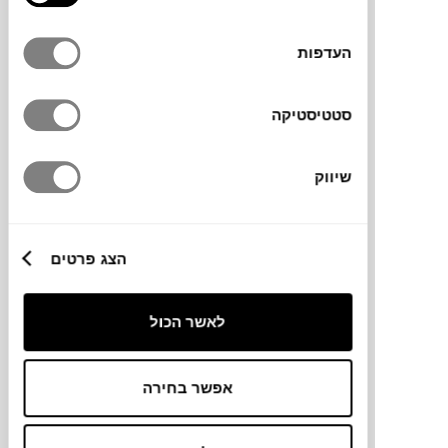
העדפות
סטטיסטיקה
₪
3,729
שיווק
C
O
IN
G
O
O
M
S
N
שידה PERFORATED SMALL
הצג פרטים
HAY
לאשר הכול
אפשר בחירה