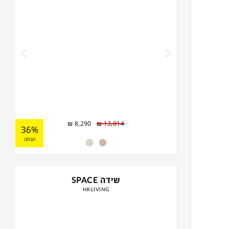
₪
8,290
₪
13,014
36%
הנחה
שידה SPACE
HKLIVING