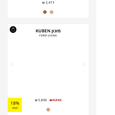
₪
2,473
מזנון KUBEN
FERM LIVING
₪
5,800
₪
7,113
18%
הנחה