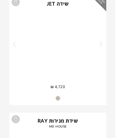
M
S
N
שידה JET
₪
4,720
שידת מגירות RAY
MD HOUSE