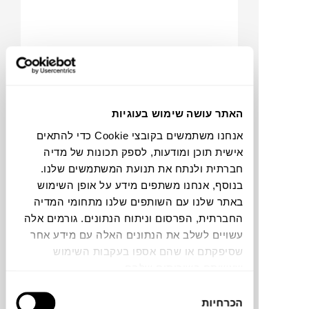
האתר עושה שימוש בעוגיות
אנחנו משתמשים בקובצי Cookie כדי להתאים
₪
8,652
אישית תוכן ומודעות, לספק תכונות של מדיה
חברתית ולנתח את תנועת המשתמשים שלנו.
בנוסף, אנחנו משתפים מידע על אופן השימוש
באתר שלנו עם השותפים שלנו מתחומי המדיה
C
O
IN
G
O
O
M
S
N
החברתית, הפרסום וניתוח הנתונים. גורמים אלה
שידה PERFORATED MEDIUM
עשויים לשלב את הנתונים האלה עם מידע אחר
HAY
שסיפקתם או שהם אספו בעקבות השימוש
שעשיתם בשירותים שלהם.
בחירת
הכרחיות
הסכמה