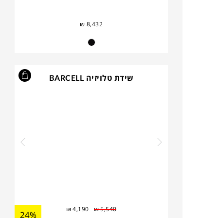
₪
8,432
שידת טלויזיה BARCELL
₪
4,190
₪
5,540
24%