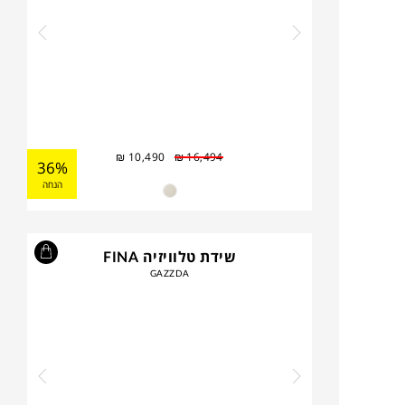
₪
10,490
₪
16,494
36%
הנחה
שידת טלוויזיה FINA
GAZZDA