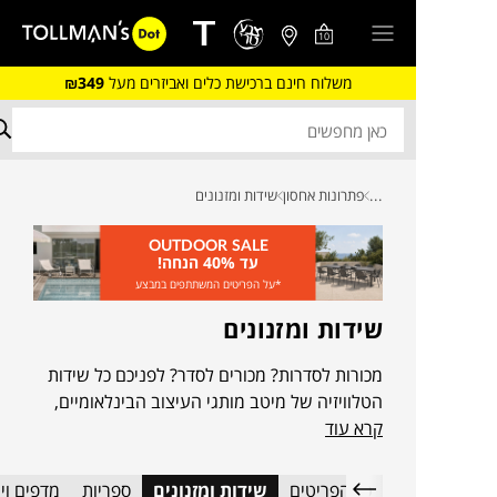
10
משלוח חינם ברכישת כלים ואביזרים מעל
₪349
...
פתרונות אחסון
שידות ומזנונים
OUTDOOR SALE
עד 40% הנחה!
*על הפריטים המשתתפים במבצע
שידות ומזנונים
מכורות לסדרות? מכורים לסדר? לפניכם כל שידות
הטלוויזיה של מיטב מותגי העיצוב הבינלאומיים,
קרא עוד
שירימו, יקפיצו ויסגרו לכם את הפינה
כל הפריטים
שידות ומזנונים
ספריות
מדפים וי