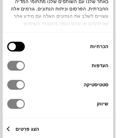
באתר שלנו עם השותפים שלנו מתחומי המדיה
החברתית, הפרסום וניתוח הנתונים. גורמים אלה
תוכלו למצוא אותי ב:
עשויים לשלב את הנתונים האלה עם מידע אחר
שסיפקתם או שהם אספו בעקבות השימוש
שעשיתם בשירותים שלהם.
בחירת
צבעים
הכרחיות
הסכמה
העדפות
סטטיסטיקה
מידות
מידה
שיווק
180X40X52H ס"מ
גדלים נוספים
211X47X80H
הצג פרטים
97X45X130H