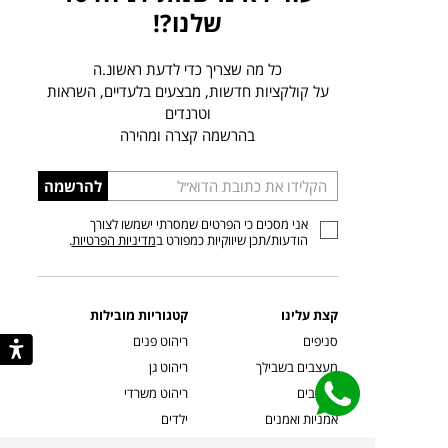
שלנו?!
כל מה שצריך כדי לדעת ראשונ.ה
על קולקציות חדשות, מבצעים בלעדיים, השראות
וטרנדים
בהרשמה קצרה ומהירה
הכניסו
להרשמה
כתובת
אני מסכים כי הפרטים שמסרתי ישמשו לצורך
דוא”ל
הודעות/תכן שיווקיות כמפורט ב
מדיניות הפרטיות
.
קצת עלינו
קטגוריות מובילות
סניפים
ריהוט פנים
מעצבים בשבילך
ריהוט גן
מעצבים
ריהוט משרדי
אמניות ואמנים
ילדים
קשרי אדריכלים
שטיחים