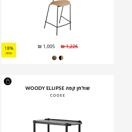
₪
1,005
₪
1,226
18%
הנחה
שולחן קפה WOODY ELLIPSE
COOEE