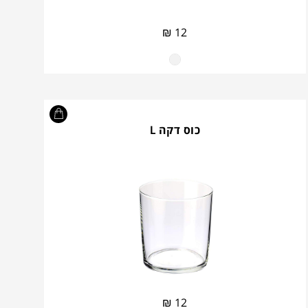
₪
12
כוס דקה L
₪
12