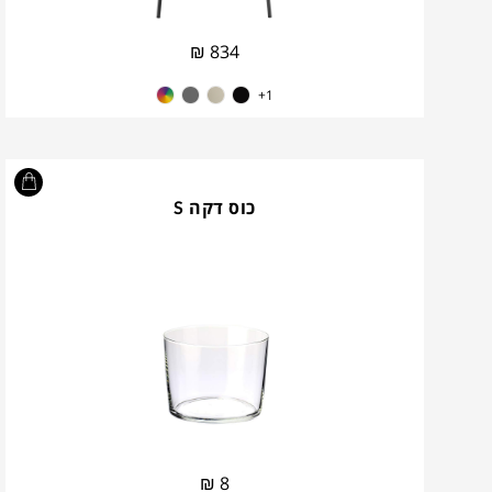
₪
834
1+
כוס דקה S
₪
8