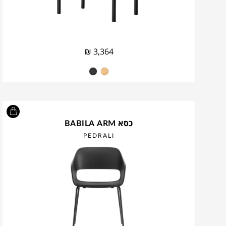
₪
3,364
כסא BABILA ARM
PEDRALI