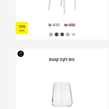
₪
410
₪
500
18%
הנחה
4+
כוס דקה קונוס