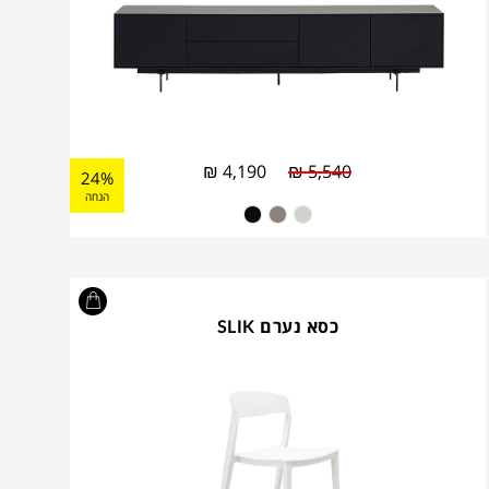
₪
4,190
₪
5,540
24%
הנחה
כסא נערם SLIK