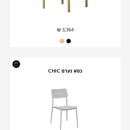
₪
3,364
כסא נערם CHIC