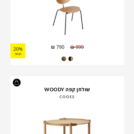
₪
790
₪
999
20%
הנחה
שולחן קפה WOODY
COOEE