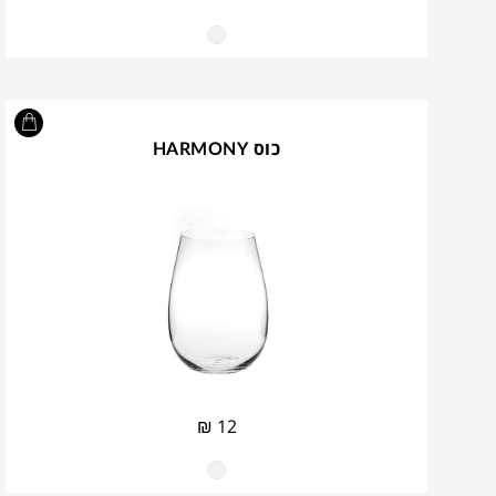
כוס HARMONY
₪
12