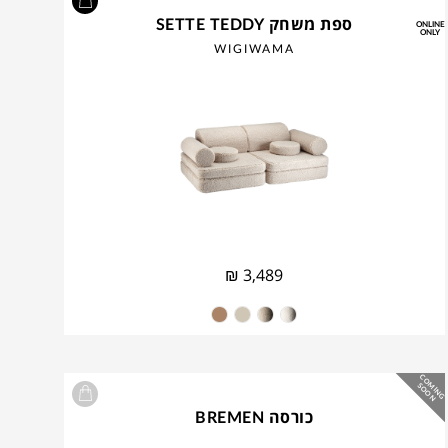
ספת משחק SETTE TEDDY
ONLINE
ONLY
WIGIWAMA
₪
3,489
C
O
IN
G
O
O
M
S
N
כורסה BREMEN