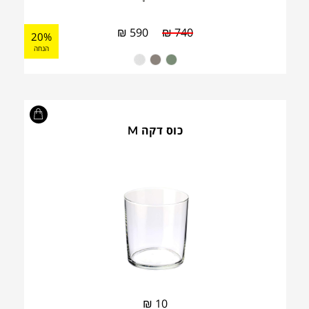
₪
590
₪
740
20%
הנחה
כוס דקה M
₪
10