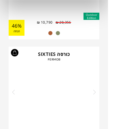
Outdoor
Edition
₪
10,790
₪
20,356
46%
הנחה
כורסה SIXTIES
FERMOB