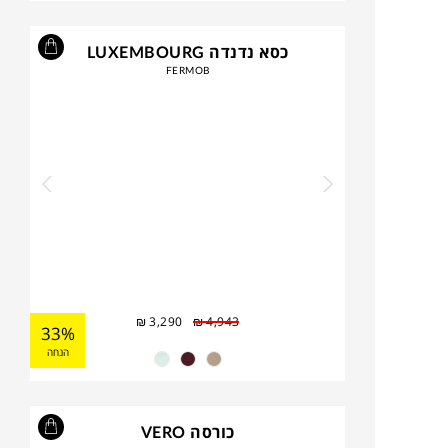
כסא נדנדה LUXEMBOURG
FERMOB
₪
3,290
₪
4,943
33%
הנחה
כורסה VERO