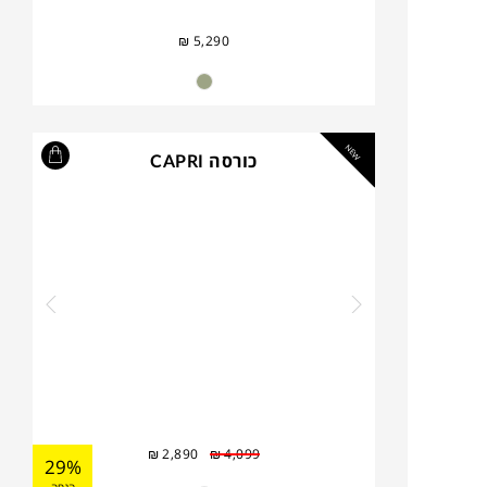
₪
5,290
NEW
כורסה CAPRI
₪
2,890
₪
4,099
29%