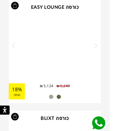
כורסה EASY LOUNGE
₪
5,124
₪
6,249
18%
הנחה
כורסה BLIXT