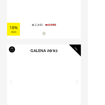
₪
2,443
₪
2,980
18%
הנחה
NEW
כורסה GALENA