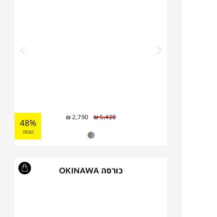
₪
2,790
₪
5,420
48%
הנחה
כורסה OKINAWA