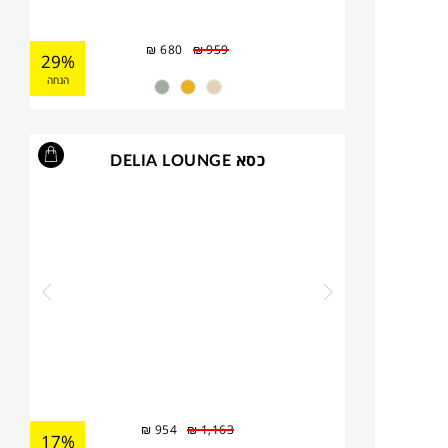
₪
680
₪
959
29%
הנחה
כסא DELIA LOUNGE
₪
954
₪
1,163
17%