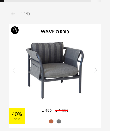
לכם את הפינה.
סינון
כורסה WAVE
₪
990
₪
1,669
40%
הנחה