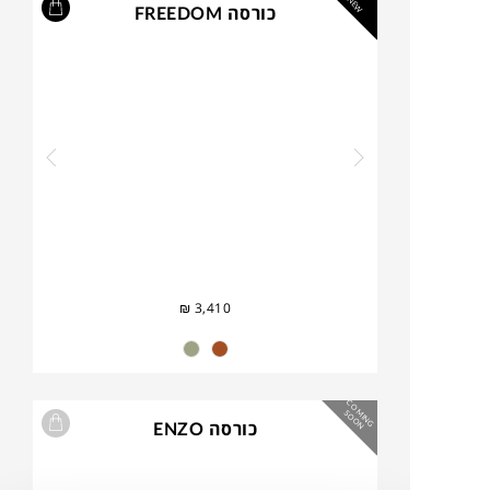
NEW
כורסה FREEDOM
₪
3,410
C
O
IN
G
O
O
M
S
N
כורסה ENZO