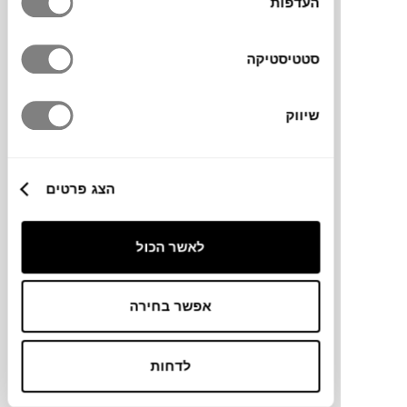
העדפות
סטטיסטיקה
שיווק
₪
6,068
₪
7,400
18%
הנחה
הצג פרטים
כורסה ALU ALU
לאשר הכול
KRISTALIA
אפשר בחירה
לדחות