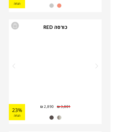
הנחה
כורסה RED
₪
2,890
₪
3,801
23%
הנחה