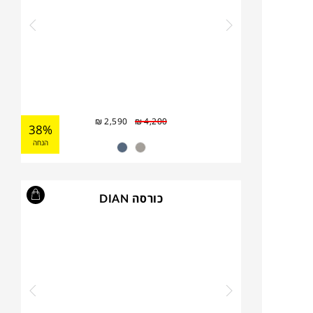
₪
2,590
₪
4,200
38%
הנחה
כורסה DIAN