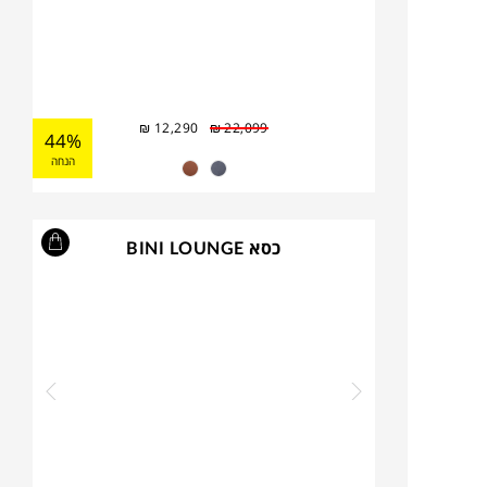
₪
12,290
₪
22,099
44%
הנחה
כסא BINI LOUNGE