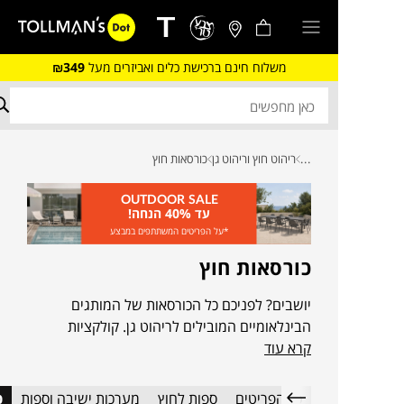
משלוח חינם ברכישת כלים ואביזרים מעל
₪349
...
ריהוט חוץ וריהוט גן
כורסאות חוץ
OUTDOOR SALE
עד 40% הנחה!
*על הפריטים המשתתפים במבצע
כורסאות חוץ
יושבים? לפניכם כל הכורסאות של המותגים
הבינלאומיים המובילים לריהוט גן. קולקציות
קרא עוד
חדשות, פריטים בהתאמה אישית, פריטים מתצוגה
והזדמנויות חד פעמיות, משתנות ומתחלפות
במחירים מפתיעים, שיקפיצו, ירימו יפתחו ויסגרו
כל הפריטים
ספות לחוץ
מערכות ישיבה וספות
כ