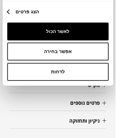
את ספת okinawa.
הצג פרטים
לההגנה מקסימלית בפני פגעי מזג אוויר הוסיפו
כיסוי
תואם.
לאשר הכול
מידות
אפשר בחירה
84X74X64H ס"מ
לדחות
מק"ט
פרטים נוספים
ניקיון ותחזוקה