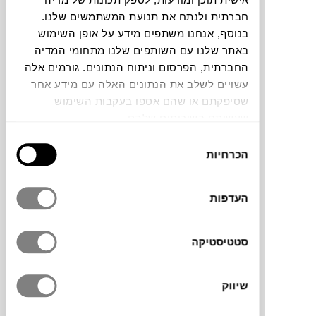
חברתית ולנתח את תנועת המשתמשים שלנו.
בנוסף, אנחנו משתפים מידע על אופן השימוש
תוכלו למצוא אותי ב:
באתר שלנו עם השותפים שלנו מתחומי המדיה
החברתית, הפרסום וניתוח הנתונים. גורמים אלה
עשויים לשלב את הנתונים האלה עם מידע אחר
צבעים
שסיפקתם או שהם אספו בעקבות השימוש
שעשיתם בשירותים שלהם.
בחירת
הכרחיות
הסכמה
כורסת החוץ okinawa משלבת מראה אלגנטי
העדפות
עם תחושה חמימה ומזמינה. מתאפיינת בקווים
מעוגלים, עם רגליים מוסתרות ומבנה ישיבה
סטטיסטיקה
גבוה. הספה מרופדת בבד טקסטילן ובקליעת
חבל רחבה במיוחד, שילוב שהופך אותה
לעמידה בתנאי חוץ. כריות הישיבה המפנקות
שיווק
משלימות את חוויית הנוחות ומציעות רכות
לישיבה מהנה. להשלמת סביבת הישיבה הוסיפו