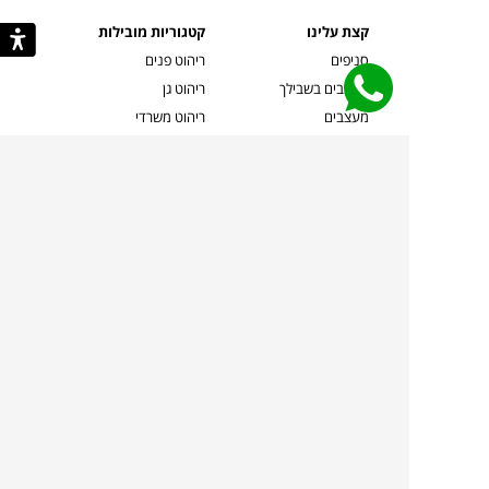
קצת עלינו
קטגוריות מובילות
סניפים
ריהוט פנים
מעצבים בשבילך
ריהוט גן
מעצבים
ריהוט משרדי
אמניות ואמנים
ילדים
קשרי אדריכלים
שטיחים
שוברים
אביזרים והלבשת הבית
צרו קשר
תאורה
משלוחים והחזרות
ספות לסלון
שואלים אותנו
שולחנות קפה
שרות ב-
פינות אוכל
תקנון אתר
מדיניות פרטיות
מדיניות עוגיות/Cookies
מדיניות מצלמות
ביטול עסקה