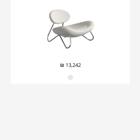
₪
13,242