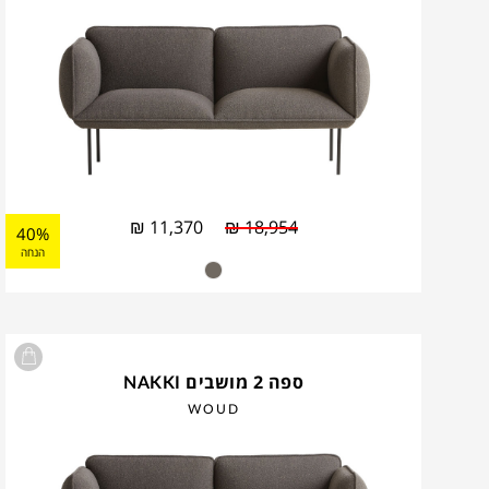
₪
11,370
₪
18,954
40%
הנחה
ספה 2 מושבים NAKKI
WOUD