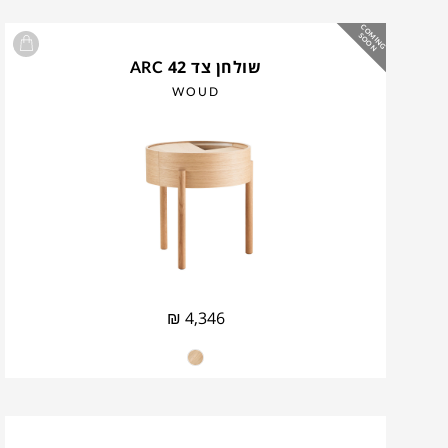
C
O
IN
G
O
O
M
S
N
שולחן צד ARC 42
WOUD
₪
4,346