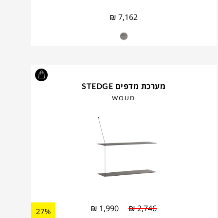
₪
7,162
מערכת מדפים STEDGE
WOUD
₪
1,990
₪
2,746
27%