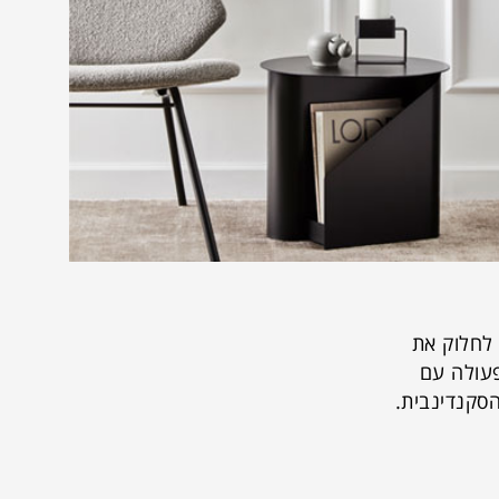
Mia Koe ו-Torben Koed מתוך חזון לחלוק את
פעולה עם
סקנדינבית.