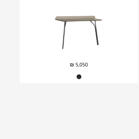
₪
5,050