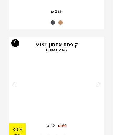
₪
229
קופסת אחסון MIST
FERM LIVING
₪
62
₪
89
30%