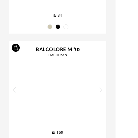
₪
84
סל BALCOLORE M
HACHIMAN
₪
159