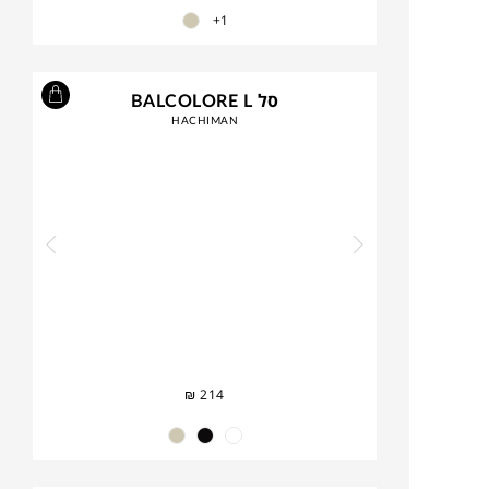
1+
סל BALCOLORE L
HACHIMAN
₪
214