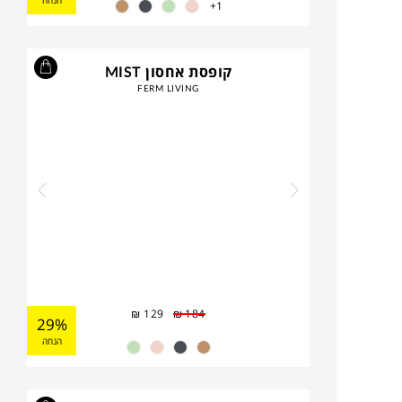
הנחה
1+
קופסת אחסון MIST
FERM LIVING
₪
129
₪
184
29%
הנחה