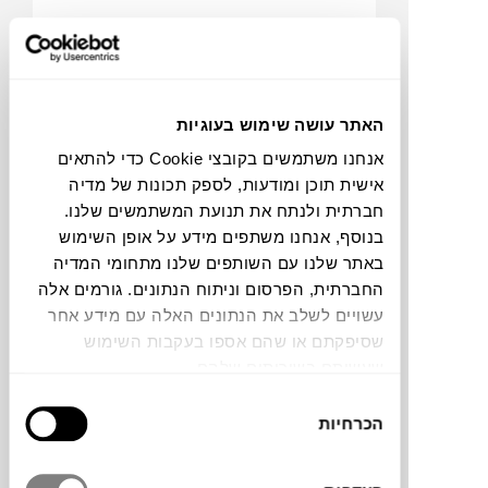
האתר עושה שימוש בעוגיות
אנחנו משתמשים בקובצי Cookie כדי להתאים
אישית תוכן ומודעות, לספק תכונות של מדיה
חברתית ולנתח את תנועת המשתמשים שלנו.
₪
34
בנוסף, אנחנו משתפים מידע על אופן השימוש
באתר שלנו עם השותפים שלנו מתחומי המדיה
11+
החברתית, הפרסום וניתוח הנתונים. גורמים אלה
עשויים לשלב את הנתונים האלה עם מידע אחר
C
O
IN
G
O
O
שסיפקתם או שהם אספו בעקבות השימוש
M
S
N
סל BASKET S
שעשיתם בשירותים שלהם.
HAY
בחירת
הכרחיות
הסכמה