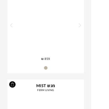
₪
859
מגש MIST
FERM LIVING