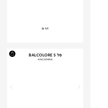
₪
64
סל BALCOLORE S
HACHIMAN