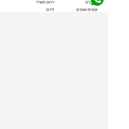
מעצבים
ריהוט משרדי
אמניות ואמנים
ילדים
קשרי אדריכלים
שטיחים
שוברים
אביזרים והלבשת הבית
צרו קשר
תאורה
משלוחים והחזרות
ספות לסלון
שואלים אותנו
שולחנות קפה
שרות ב-
פינות אוכל
תקנון אתר
מדיניות פרטיות
מדיניות עוגיות/Cookies
מדיניות מצלמות
ביטול עסקה
הצהרת נגישות