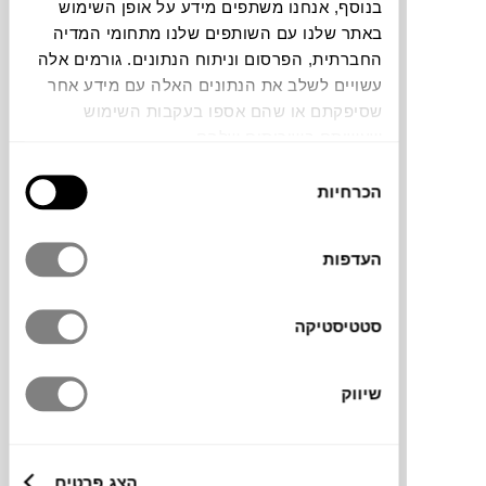
בנוסף, אנחנו משתפים מידע על אופן השימוש
באתר שלנו עם השותפים שלנו מתחומי המדיה
צבעים
החברתית, הפרסום וניתוח הנתונים. גורמים אלה
עשויים לשלב את הנתונים האלה עם מידע אחר
שסיפקתם או שהם אספו בעקבות השימוש
שעשיתם בשירותים שלהם.
בחירת
הכרחיות
הסכמה
הקופסאות של
HACHIMAN
מתאימות לאחסון
מגוון רחב של פריטים או כפריט עיצובי בפני
עצמו. הקופסה עשויה פלסטיק רך כך שלא
העדפות
תשרוט משטחים והידית נשיאה הופכת אותה
למאוד שימושית. המותג היפני
HACHIMAN
סטטיסטיקה
נוסד ב-1965 ומראשית ימיו דגל בשילוב בין
פשטות לפונקציונאליות תוך השענות על ערכים
אסתטית מארץ השמש העולה.
שיווק
מותג
הצג פרטים