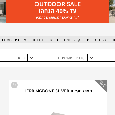
OUTDOOR SALE
עד 40% הנחה!
*על הפריטים המשתתפים במבצע
ת
ששת וסכינים
קרשי חיתוך והגשה
תבניות
אביזרים למטבח
סינונים פופולארים
חומר
C
O
IN
G
O
O
M
S
N
מארז מפיות HERRINGBONE SILVER