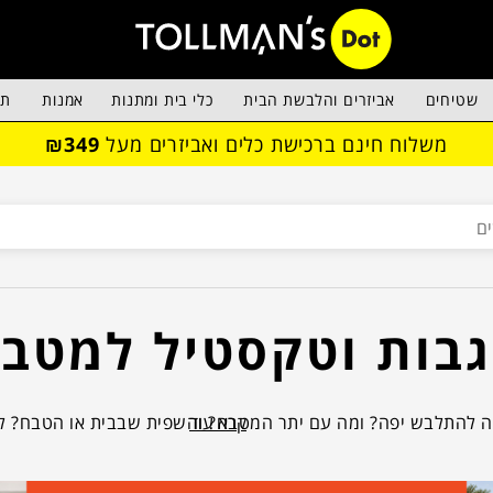
שטיחים
אביזרים והלבשת הבית
כלי בית ומתנות
אמנות
תא
משלוח חינם ברכישת כלים ואביזרים מעל
₪349
בות וטקסטיל למטב
קרא עוד
השולחן ש
ים, מפיות ופלייסמנטים ובעברית - מצעיות, של מותגי העיצוב הבינ
הנכונים שיקפיצו, ירימו, יפתחו ויסגרו לכם את פינה